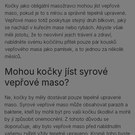
Kočky jako obligátní masožravci mohou jíst vepřové
maso, pokud je to s mírou a správně tepelně upravené.
Vepřové maso totiž poskytuje stejný druh bílkovin, jaký
se nachází v kuřecím mase nebo rybách. Abyste však
měli jistotu, že to neovlivní jejich trávení a zdraví,
nabídněte svému kočičímu příteli pouze pár kousků
vepřového masa jako pamlsek, a to jednou za několik
měsíců.
Mohou kočky jíst syrové
vepřové maso?
Ne, kočky by měly dostávat pouze tepelně upravené
maso. Syrové vepřové maso může obsahovat paraziti a
bakterie, kteří by mohli být pro vaši kočku škodliví a mohli
by jí způsobit onemocnění. Z tohoto důvodu se
doporučuje, aby bylo vepřové maso před nabídnutím
vašemu zvířeti vždy tepelně upraveno. Kromě toho byste