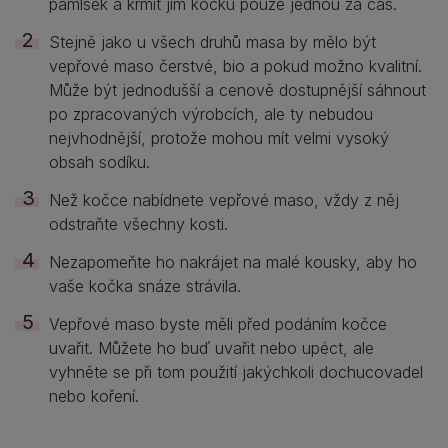
pamlsek a krmit jím kočku pouze jednou za čas.
Stejně jako u všech druhů masa by mělo být
vepřové maso čerstvé, bio a pokud možno kvalitní.
Může být jednodušší a cenově dostupnější sáhnout
po zpracovaných výrobcích, ale ty nebudou
nejvhodnější, protože mohou mít velmi vysoký
obsah sodíku.
Než kočce nabídnete vepřové maso, vždy z něj
odstraňte všechny kosti.
Nezapomeňte ho nakrájet na malé kousky, aby ho
vaše kočka snáze strávila.
Vepřové maso byste měli před podáním kočce
uvařit. Můžete ho buď uvařit nebo upéct, ale
vyhněte se při tom použití jakýchkoli dochucovadel
nebo koření.