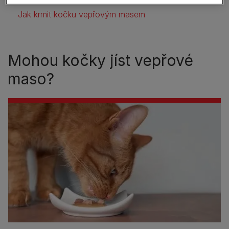
Jak krmit kočku vepřovým masem
Mohou kočky jíst vepřové
maso?