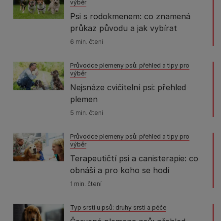
výběr
Psi s rodokmenem: co znamená
průkaz původu a jak vybírat
6 min. čtení
Průvodce plemeny psů: přehled a tipy pro
výběr
Nejsnáze cvičitelní psi: přehled
plemen
5 min. čtení
Průvodce plemeny psů: přehled a tipy pro
výběr
Terapeutičtí psi a canisterapie: co
obnáší a pro koho se hodí
1 min. čtení
Typ srsti u psů: druhy srsti a péče