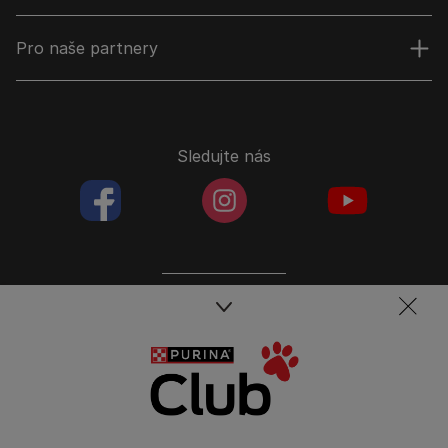
Pro naše partnery
Sledujte nás
facebookColored
instagramColored
youtubeColor
Spojte se s týmem péče o domácí mazlíčky
Kontakt
Tel.: 800 135 135
Nestlé Česko s.r.o.,