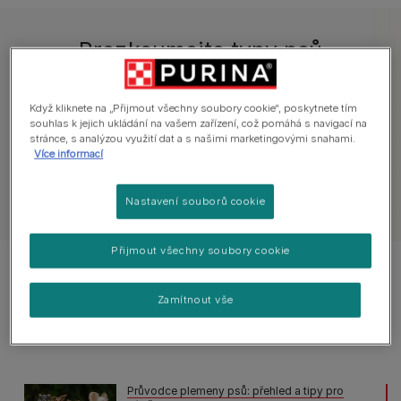
Prozkoumejte typy psů
Průvodce plemeny
Skupiny plemen
V
Když kliknete na „Přijmout všechny soubory cookie“, poskytnete tím
souhlas k jejich ukládání na vašem zařízení, což pomáhá s navigací na
stránce, s analýzou využití dat a s našimi marketingovými snahami.
Více informací
Nastavení souborů cookie
Zobrazit všechna doporučení
Přijmout všechny soubory cookie
Zobrazeno 4 ze 4 článků
Zamítnout vše
Populární články
Průvodce plemeny psů: přehled a tipy pro