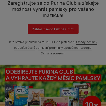
Mezi Vodami 2035/31,
Zaregistrujte se do Purina Club a získejte
Praha 4 - Modřany
možnost vyhrát pamlsky pro vašeho
mazlíčka!
Přihlásit se do Purina Clubu
Prohlášení o přístupnosti
Všeobecné podmínky
Marketingové podmínky
Ochrana soukromí
Soubory Cookies
Tato stránka je chráněna reCAPTCHA a platí pro ni
zásady ochrany
osobních údajů
a
smluvní podmínky společnosti Google
.
Zpráva Nestlé o genderových mzdových rozdílech
Ochrana soukromí
Mapa webových stránek