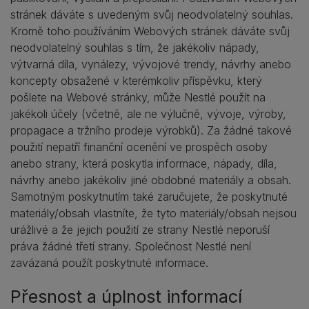
stránek dáváte s uvedeným svůj neodvolatelný souhlas.
Kromě toho používáním Webových stránek dáváte svůj
neodvolatelný souhlas s tím, že jakékoliv nápady,
výtvarná díla, vynálezy, vývojové trendy, návrhy anebo
koncepty obsažené v kterémkoliv příspěvku, který
pošlete na Webové stránky, může Nestlé použít na
jakékoli účely (včetně, ale ne výlučně, vývoje, výroby,
propagace a tržního prodeje výrobků). Za žádné takové
použití nepatří finanční ocenění ve prospěch osoby
anebo strany, která poskytla informace, nápady, díla,
návrhy anebo jakékoliv jiné obdobné materiály a obsah.
Samotným poskytnutím také zaručujete, že poskytnuté
materiály/obsah vlastníte, že tyto materiály/obsah nejsou
urážlivé a že jejich použití ze strany Nestlé neporuší
práva žádné třetí strany. Společnost Nestlé není
zavázaná použít poskytnuté informace.
Přesnost a úplnost informací