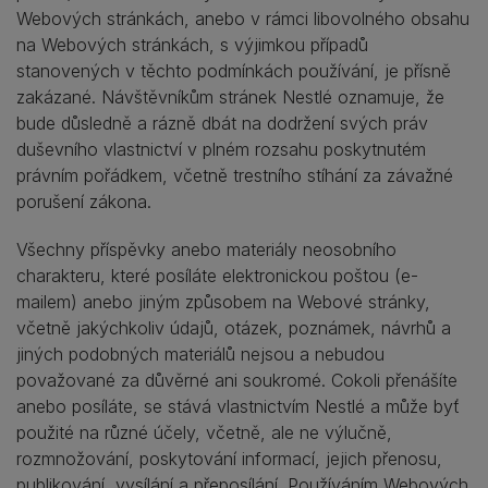
Webových stránkách, anebo v rámci libovolného obsahu
na Webových stránkách, s výjimkou případů
stanovených v těchto podmínkách používání, je přísně
zakázané. Návštěvníkům stránek Nestlé oznamuje, že
bude důsledně a rázně dbát na dodržení svých práv
duševního vlastnictví v plném rozsahu poskytnutém
právním pořádkem, včetně trestního stíhání za závažné
porušení zákona.
Všechny příspěvky anebo materiály neosobního
charakteru, které posíláte elektronickou poštou (e-
mailem) anebo jiným způsobem na Webové stránky,
včetně jakýchkoliv údajů, otázek, poznámek, návrhů a
jiných podobných materiálů nejsou a nebudou
považované za důvěrné ani soukromé. Cokoli přenášíte
anebo posíláte, se stává vlastnictvím Nestlé a může byť
použité na různé účely, včetně, ale ne výlučně,
rozmnožování, poskytování informací, jejich přenosu,
publikování, vysílání a přeposílání. Používáním Webových