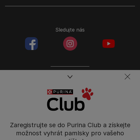
Sledujte nás
facebookColored
instagramColored
youtubeColor
Spojte se s týmem péče o domácí mazlíčky
Kontakt
Tel.: 800 135 135
Nestlé Česko s.r.o.,
Mezi Vodami 2035/31,
Zaregistrujte se do Purina Club a získejte
Praha 4 - Modřany
možnost vyhrát pamlsky pro vašeho