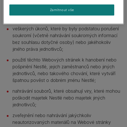
zakázanou povahu nebo nesmí být protizákonné.
Zamítnout vše
Vyvarujte se:
veškerých úkonů, které by byly podstatou porušení
soukromí (včetně nahrávání soukromých informací
bez souhlasu dotyčné osoby) nebo jakéhokoliv
jiného práva jednotlivců;
použití těchto Webových stránek k hanobení nebo
pošpinění Nestlé, jejich zaměstnanců nebo jiných
jednotlivců, nebo takového chování, které vytváří
špatnou pověst o dobrém jménu Nestlé;
nahrávání souborů, které obsahují viry, které mohou
poškodit majetek Nestlé nebo majetek jiných
jednotlivců;
zveřejnění nebo nahrávání jakýchkoliv
neautorizovaných materiálů na Webové stránky