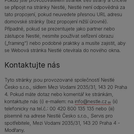
Pokud jste provozovatelem stránek třetí strany a chcete
se připojit na stránky Nestlé, Nestlé není odpovědná za
tato propojení, pokud neuvedete přesnou URL adresu
domovské stránky (bez propojení nižší úrovně).
Případně, pokud se prezentujete jako partner nebo
zástupce Nestlé, nesmíte používat seřízení obrazu
(„framing“) nebo podobné praktiky a musíte zajistit, aby
se Webová stránka Nestlé otevírala do nového okna.
Kontaktujte nás
Tyto stránky jsou provozované společností Nestlé
Česko s.r.o., sídlem Mezi Vodami 2035/31, 143 20 Praha
4. Pokud máte dotaz nebo komentář ke stránkám,
kontaktujte nás (i) e-mailem: na
info@nestle.cz
(ii)
telefonicky na tel.č.: 00 420 800 135 135 nebo (iii)
písemně na adrese Nestlé Česko s.r.o., Servis pro
spotřebitele, Mezi Vodami 2035/31, 143 20 Praha 4 -
Modřany.