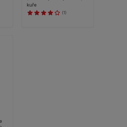
kuře
(1)
e