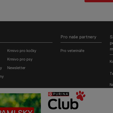
Pro naše partnery
S
p
m
Krmivo pro kočky
Pro veterináře
Krmivo pro psy
K
ky
Newsletter
Te
iny
Ne
M
P