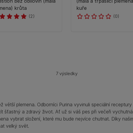
estion bez obilovin (malá
(malá a trpasličí plemena
mena) krůta
kuře
(2)
(0)
7 výsledky
ež větší plemena. Odborníci Purina vyvinuli speciální receptur
ít šťastný a zdravý život. Ať už si váš pes při večeři vychut
emena vybrat složení, které mu bude nejvíce chutnat. Díky na
at velký svět.