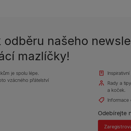
 k odběru našeho newsle
ácí mazlíčky!
kům je spolu lépe.
Inspirativn
to vzácného přátelství
Rady a tip
a koček.
Informace 
Odebírejte 
Zaregistrov