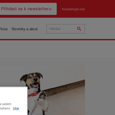
ader top
Přihlásit se k newsletteru
Kontaktujte nás
řínos
Novinky a akce
čky
na
o
na vašem
 snahami.
Více