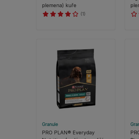
plemena) kuře
ple
(1)
Granule
Gra
PRO PLAN® Everyday
PRO