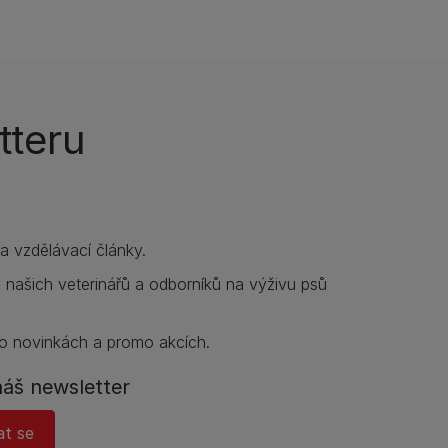
tteru
í a vzdělávací články.
y našich veterinářů a odborníků na výživu psů
o novinkách a promo akcích.
náš newsletter
at se