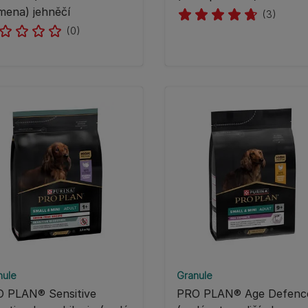
mena) jehněčí
(3)
(0)
nule
Granule
 PLAN® Sensitive
PRO PLAN® Age Defenc