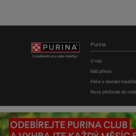
Purina
O nás
Náš přínos
Péče o domácí mazlíč
Nový přírůstek do rod