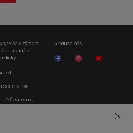
pojte se s týmem
Sledujte nás
éče o domácí
azlíčky
facebookColored
instagramColored
youtubeColored
ontakt
l.: 800 135 135
stlé Česko s.r.o.,
ezi Vodami 2035/31,
raha 4 - Modřany