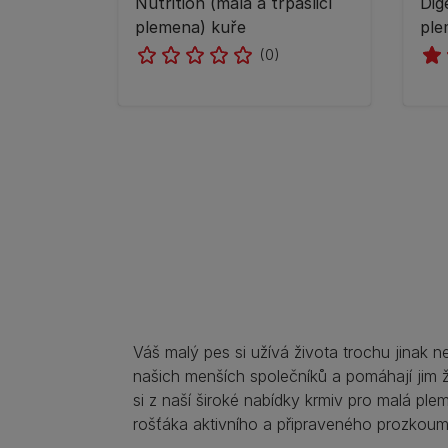
Nutrition (malá a trpasličí
Dig
plemena) kuře
ple
(0)
Váš malý pes si užívá života trochu jinak n
našich menších společníků a pomáhají jim ž
si z naší široké nabídky krmiv pro malá pl
rošťáka aktivního a připraveného prozkoum