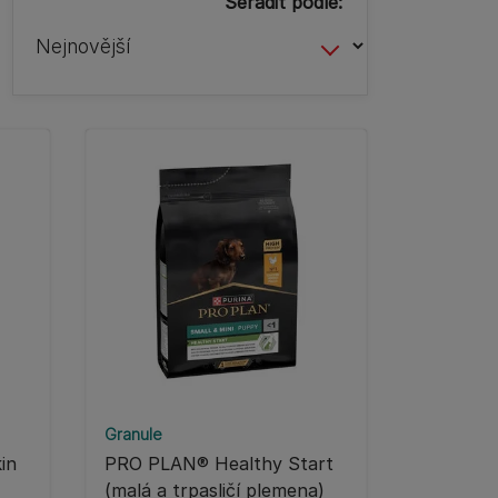
Seřadit podle:
Granule
in
PRO PLAN® Healthy Start
(malá a trpasličí plemena)