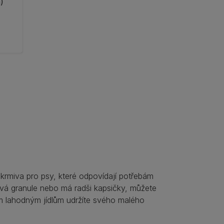
)
y krmiva pro psy, které odpovídají potřebám
nává granule nebo má radši kapsičky, můžete
šim lahodným jídlům udržíte svého malého