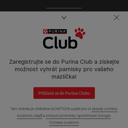
Spojte se s týmem péče o domácí mazlíčky
Kontakt
Tel.: 800 135 135
Nestlé Česko s.r.o.,
Mezi Vodami 2035/31,
Zaregistrujte se do Purina Club a získejte
Praha 4 - Modřany
možnost vyhrát pamlsky pro vašeho
mazlíčka!
Přihlásit se do Purina Clubu
Prohlášení o přístupnosti
Všeobecné podmínky
Marketingové podmínky
Ochrana soukromí
Soubory Cookies
Tato stránka je chráněna reCAPTCHA a platí pro ni
zásady ochrany
osobních údajů
a
smluvní podmínky společnosti Google
.
Zpráva Nestlé o genderových mzdových rozdílech
Ochrana soukromí