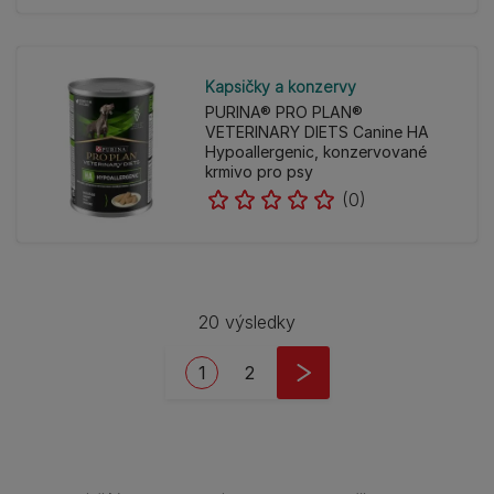
Kapsičky a konzervy
PURINA® PRO PLAN®
VETERINARY DIETS Canine HA
Hypoallergenic, konzervované
krmivo pro psy
(0)
20 výsledky
Pagination
Current page
Page
1
2