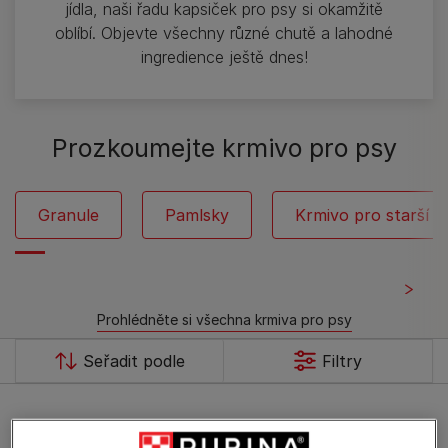
jídla, naši řadu kapsiček pro psy si okamžitě
oblíbí. Objevte všechny různé chutě a lahodné
ingredience ještě dnes!
Prozkoumejte krmivo pro psy
Granule
Pamlsky
Krmivo pro starší p
Prohlédněte si všechna krmiva pro psy
Sort by
Seřadit podle
Filtry