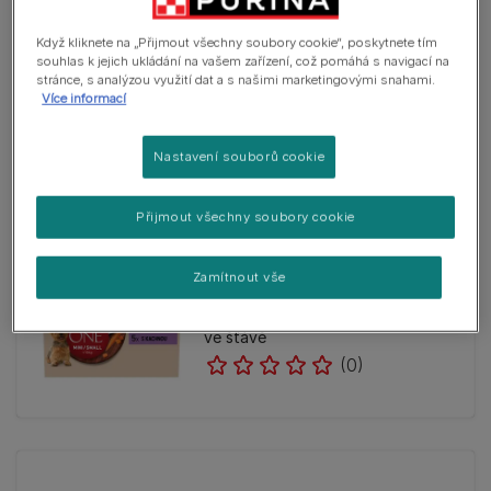
Když kliknete na „Přijmout všechny soubory cookie“, poskytnete tím
Kapsičky a konzervy
souhlas k jejich ukládání na vašem zařízení, což pomáhá s navigací na
Purina® ONE® Mini Dog Sensitive,
stránce, s analýzou využití dat a s našimi marketingovými snahami.
kapsičky pro psy losos ve šťávě
Více informací
(2)
Nastavení souborů cookie
Přijmout všechny soubory cookie
Kapsičky a konzervy
Zamítnout vše
Purina® ONE® Mini Dog Active
kapsičky pro psy hovězí, kachna
ve šťávě
(0)