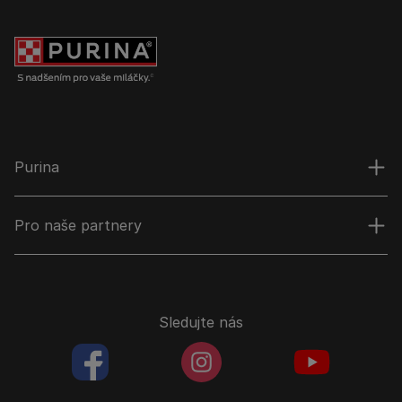
Purina
Pro naše partnery
Sledujte nás
facebookColored
instagramColored
youtubeColor