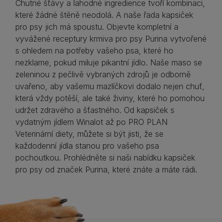
Chutné šťávy a lahodné ingredience tvoří kombinaci,
které žádné štěně neodolá. A naše řada kapsiček
pro psy jich má spoustu. Objevte kompletní a
vyvážené receptury krmiva pro psy Purina vytvořené
s ohledem na potřeby vašeho psa, které ho
nezklame, pokud miluje pikantní jídlo. Naše maso se
zeleninou z pečlivě vybraných zdrojů je odborně
uvařeno, aby vašemu mazlíčkovi dodalo nejen chuť,
která vždy potěší, ale také živiny, které ho pomohou
udržet zdravého a šťastného. Od kapsiček s
vydatným jídlem Winalot až po PRO PLAN
Veterinární diety, můžete si být jisti, že se
každodenní jídla stanou pro vašeho psa
pochoutkou. Prohlédněte si naši nabídku kapsiček
pro psy od značek Purina, které znáte a máte rádi.