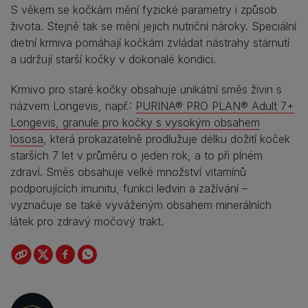
S věkem se kočkám mění fyzické parametry i způsob
života. Stejně tak se mění jejich nutriční nároky. Speciální
dietní krmiva pomáhají kočkám zvládat nástrahy stárnutí
a udržují starší kočky v dokonalé kondici.
Krmivo pro staré kočky obsahuje unikátní směs živin s
názvem Longevis, např.:
PURINA® PRO PLAN® Adult 7+
Longevis, granule pro kočky s vysokým obsahem
lososa
, která prokazatelně prodlužuje délku dožití koček
starších 7 let v průměru o jeden rok, a to při plném
zdraví. Směs obsahuje velké množství vitamínů
podporujících imunitu, funkci ledvin a zažívání –
vyznačuje se také vyváženým obsahem minerálních
látek pro zdravý močový trakt.