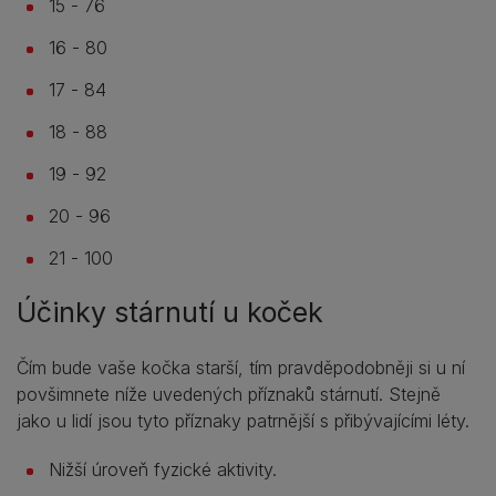
15 - 76
16 - 80
17 - 84
18 - 88
19 - 92
20 - 96
21 - 100
Účinky stárnutí u koček
Čím bude vaše kočka starší, tím pravděpodobněji si u ní
povšimnete níže uvedených příznaků stárnutí. Stejně
jako u lidí jsou tyto příznaky patrnější s přibývajícími léty.
Nižší úroveň fyzické aktivity.