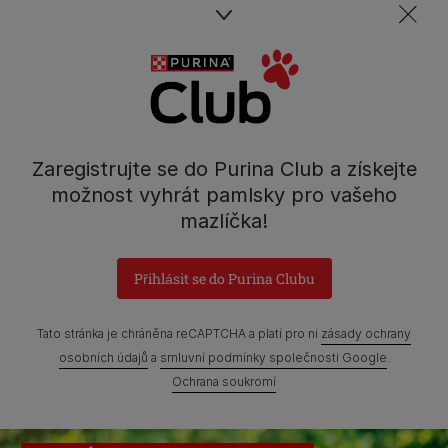
Spojte se s týmem péče o domácí mazlíčky
Kontakt
Tel.: 800 135 135
Nestlé Česko s.r.o.,
Zaregistrujte se do Purina Club a získejte
Mezi Vodami 2035/31,
možnost vyhrát pamlsky pro vašeho
Praha 4 - Modřany
mazlíčka!
Přihlásit se do Purina Clubu
Prohlášení o přístupnosti
Všeobecné podmínky
Tato stránka je chráněna reCAPTCHA a platí pro ni
zásady ochrany
Marketingové podmínky
Ochrana soukromí
Soubory Cookies
osobních údajů
a
smluvní podmínky společnosti Google
.
Ochrana soukromí
Zpráva Nestlé o genderových mzdových rozdílech