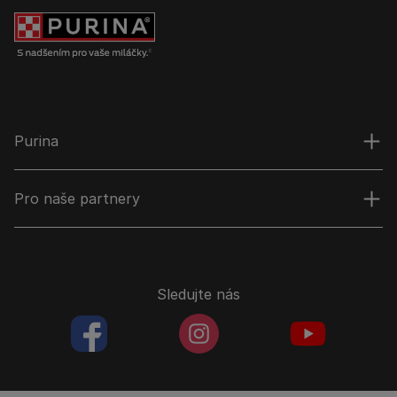
Purina
Pro naše partnery
Sledujte nás
facebookColored
instagramColored
youtubeColor