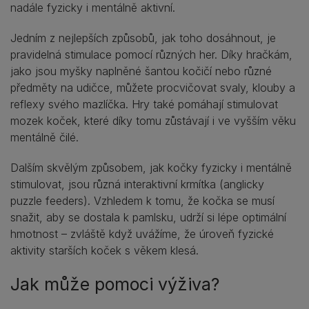
nadále fyzicky i mentálně aktivní.
Jedním z nejlepších způsobů, jak toho dosáhnout, je
pravidelná stimulace pomocí různých her. Díky hračkám,
jako jsou myšky naplněné šantou kočičí nebo různé
předměty na udičce, můžete procvičovat svaly, klouby a
reflexy svého mazlíčka. Hry také pomáhají stimulovat
mozek koček, které díky tomu zůstávají i ve vyšším věku
mentálně čilé.
Dalším skvělým způsobem, jak kočky fyzicky i mentálně
stimulovat, jsou různá interaktivní krmítka (anglicky
puzzle feeders). Vzhledem k tomu, že kočka se musí
snažit, aby se dostala k pamlsku, udrží si lépe optimální
hmotnost – zvláště když uvážíme, že úroveň fyzické
aktivity starších koček s věkem klesá.
Jak může pomoci výživa?