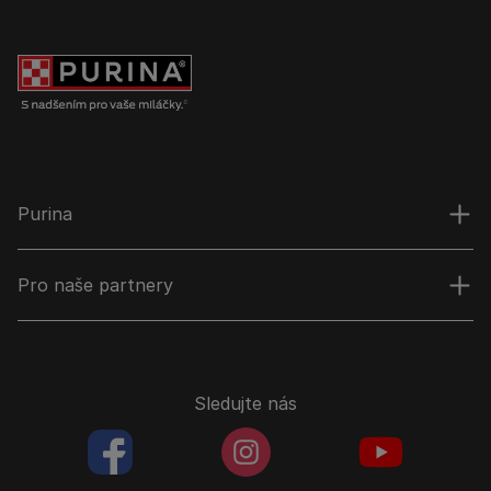
Purina
Pro naše partnery
Sledujte nás
facebookColored
instagramColored
youtubeColor