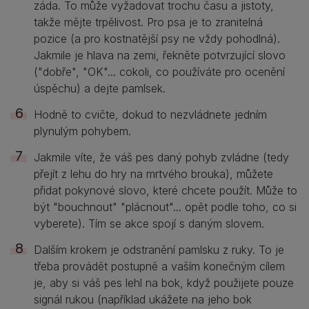
záda. To může vyžadovat trochu času a jistoty,
takže mějte trpělivost. Pro psa je to zranitelná
pozice (a pro kostnatější psy ne vždy pohodlná).
Jakmile je hlava na zemi, řekněte potvrzující slovo
("dobře", "OK"... cokoli, co používáte pro ocenění
úspěchu) a dejte pamlsek.
Hodně to cvičte, dokud to nezvládnete jedním
plynulým pohybem.
Jakmile víte, že váš pes daný pohyb zvládne (tedy
přejít z lehu do hry na mrtvého brouka), můžete
přidat pokynové slovo, které chcete použít. Může to
být "bouchnout" "plácnout"... opět podle toho, co si
vyberete). Tím se akce spojí s daným slovem.
Dalším krokem je odstranění pamlsku z ruky. To je
třeba provádět postupně a vaším konečným cílem
je, aby si váš pes lehl na bok, když použijete pouze
signál rukou (například ukážete na jeho bok