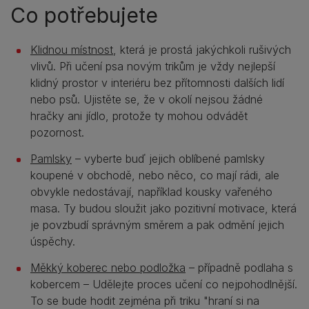
Co potřebujete
Klidnou místnost
, která je prostá jakýchkoli rušivých
vlivů. Při učení psa novým trikům je vždy nejlepší
klidný prostor v interiéru bez přítomnosti dalších lidí
nebo psů. Ujistěte se, že v okolí nejsou žádné
hračky ani jídlo, protože ty mohou odvádět
pozornost.
Pamlsky
– vyberte buď jejich oblíbené pamlsky
koupené v obchodě, nebo něco, co mají rádi, ale
obvykle nedostávají, například kousky vařeného
masa. Ty budou sloužit jako pozitivní motivace, která
je povzbudí správným směrem a pak odmění jejich
úspěchy.
Měkký koberec nebo podložka
– případně podlaha s
kobercem – Udělejte proces učení co nejpohodlnější.
To se bude hodit zejména při triku "hraní si na