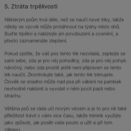
5. Ztráta trpělivosti
Některým psům trvá déle, než se naučí nové triky, takže
někdy se výcvik může protáhnout na týdny místo dnů.
Buďte trpěliví a nabízejte jim povzbuzení a ocenění, a
přesto zaznamenáte zlepšení.
Pokud zjistíte, že váš pes tento trik nezvládá, zeptejte se
sami sebe, zda je pro něj pohodlný, zda je pro něj pohyb
náročný, nebo zda prostě ještě není připraven se tento
trik naučit. Zkontrolujte také, jak tento trik trénujete.
Člověk se snadno může nad psa při vábení na pamlsek
nevhodně naklonit a vyvolat v něm pocit pasti nebo
strachu.
Většina psů se ráda učí novým věcem a je to pro ně také
příležitost trávit s vámi více času, takže trénink využijte
jako způsob, jak posílit vaše pouto a užít si při tom
zábavu.