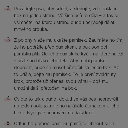
Požádejte psa, aby si lehl, a sledujte, zda naklání
bok na jednu stranu. Většina psů to dělá – a tak si
všimněte, na kterou stranu budou nejraději dělat
mrtvého brouka.
Z polohy vleže mu ukažte pamlsek. Zaujměte ho tím,
že ho podržíte před čumákem, a pak pomocí
pamlsku přibližte jeho čumák ke kyčli, na které neleží
– držte ho blízko jeho těla. Aby mohl pamlsek
sledovat, bude se muset přetočit na jeden bok. Až
to udělá, dejte mu pamlsek. To je první zvládnutý
krok, protože už přenesl svou váhu – což mu
umožní další přetočení na bok.
Cvičte to tak dlouho, dokud se váš pes nepřevrátí
na jeden bok, jakmile ho nalákáte čumákem k jeho
boku. Nyní jste připraveni na další krok.
Odtud ho pomocí pamlsku přimějte lehnout sin a