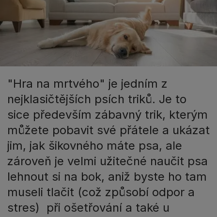
"Hra na mrtvého" je jedním z
nejklasičtějších psích triků. Je to
sice především zábavný trik, kterým
můžete pobavit své přátele a ukázat
jim, jak šikovného máte psa, ale
zároveň je velmi užitečné naučit psa
lehnout si na bok, aniž byste ho tam
museli tlačit (což způsobí odpor a
stres) při ošetřování a také u