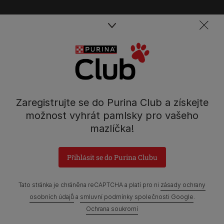
Spojte se s týmem péče o domácí mazlíčky
Kontakt
Tel.: 800 135 135
Nestlé Česko s.r.o.,
Zaregistrujte se do Purina Club a získejte
Mezi Vodami 2035/31,
možnost vyhrát pamlsky pro vašeho
Praha 4 - Modřany
mazlíčka!
Přihlásit se do Purina Clubu
Prohlášení o přístupnosti
Všeobecné podmínky
Tato stránka je chráněna reCAPTCHA a platí pro ni
zásady ochrany
Marketingové podmínky
Ochrana soukromí
Soubory Cookies
osobních údajů
a
smluvní podmínky společnosti Google
.
Ochrana soukromí
Zpráva Nestlé o genderových mzdových rozdílech