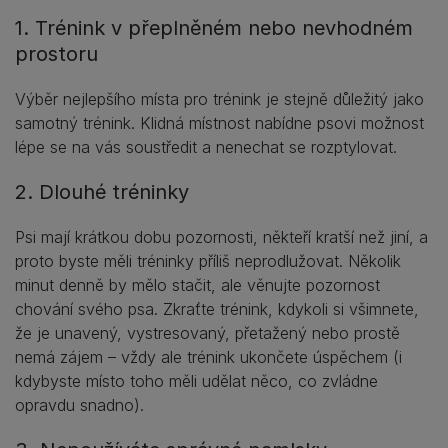
1. Trénink v přeplněném nebo nevhodném
prostoru
Výběr nejlepšího místa pro trénink je stejně důležitý jako
samotný trénink. Klidná místnost nabídne psovi možnost
lépe se na vás soustředit a nenechat se rozptylovat.
2. Dlouhé tréninky
Psi mají krátkou dobu pozornosti, někteří kratší než jiní, a
proto byste měli tréninky příliš neprodlužovat. Několik
minut denně by mělo stačit, ale věnujte pozornost
chování svého psa. Zkraťte trénink, kdykoli si všimnete,
že je unavený, vystresovaný, přetažený nebo prostě
nemá zájem – vždy ale trénink ukončete úspěchem (i
kdybyste místo toho měli udělat něco, co zvládne
opravdu snadno).