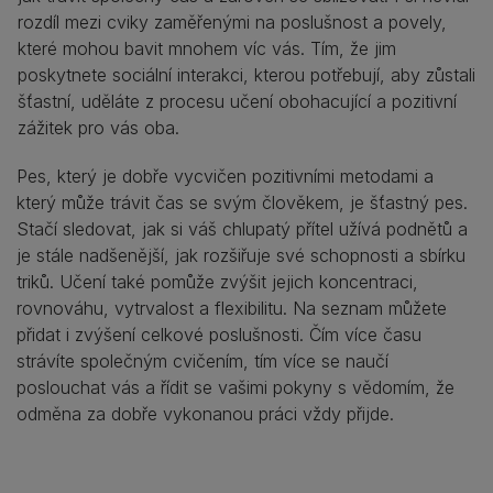
rozdíl mezi cviky zaměřenými na poslušnost a povely,
které mohou bavit mnohem víc vás. Tím, že jim
poskytnete sociální interakci, kterou potřebují, aby zůstali
šťastní, uděláte z procesu učení obohacující a pozitivní
zážitek pro vás oba.
Pes, který je dobře vycvičen pozitivními metodami a
který může trávit čas se svým člověkem, je šťastný pes.
Stačí sledovat, jak si váš chlupatý přítel užívá podnětů a
je stále nadšenější, jak rozšiřuje své schopnosti a sbírku
triků. Učení také pomůže zvýšit jejich koncentraci,
rovnováhu, vytrvalost a flexibilitu. Na seznam můžete
přidat i zvýšení celkové poslušnosti. Čím více času
strávíte společným cvičením, tím více se naučí
poslouchat vás a řídit se vašimi pokyny s vědomím, že
odměna za dobře vykonanou práci vždy přijde.