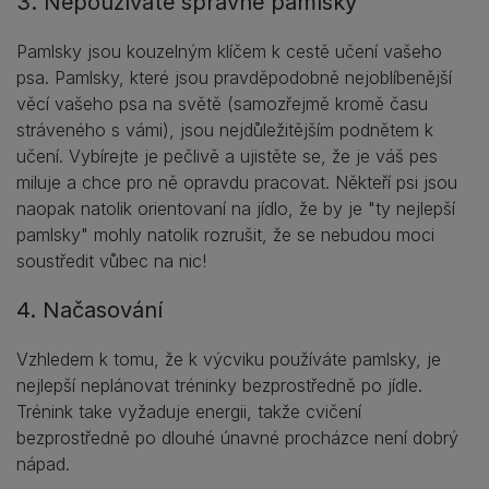
3. Nepoužíváte správné pamlsky
Pamlsky jsou kouzelným klíčem k cestě učení vašeho
psa. Pamlsky, které jsou pravděpodobně nejoblíbenější
věcí vašeho psa na světě (samozřejmě kromě času
stráveného s vámi), jsou nejdůležitějším podnětem k
učení. Vybírejte je pečlivě a ujistěte se, že je váš pes
miluje a chce pro ně opravdu pracovat. Někteří psi jsou
naopak natolik orientovaní na jídlo, že by je "ty nejlepší
pamlsky" mohly natolik rozrušit, že se nebudou moci
soustředit vůbec na nic!
4. Načasování
Vzhledem k tomu, že k výcviku používáte pamlsky, je
nejlepší neplánovat tréninky bezprostředně po jídle.
Trénink take vyžaduje energii, takže cvičení
bezprostředně po dlouhé únavné procházce není dobrý
nápad.