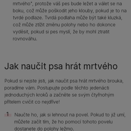
mrtvého", protože váš pes bude ležet a válet se na
boku, což může poškodit jeho klouby, pokud je to na
tvrdé podlaze. Tvrdá podlaha může být také kluzká,
což může ztížit změnu polohy nebo ho dokonce
vyděsit, pokud si pes myslí, že by mohl ztratit
rovnováhu.
Jak naučit psa hrát mrtvého
Pokud si nejste jisti, jak naučit psa hrát mrtvého brouka,
poradíme vám. Postupujte podle těchto jedenácti
jednoduchých kroků a začněte se svým čtyřnohým
přítelem cvičit co nejdříve!
Naučte ho, jak si lehnout na povel. Pokud to již umí,
můžete začít tím, že ho pomocí tohoto povelu
dostanete do polohy ležmo.