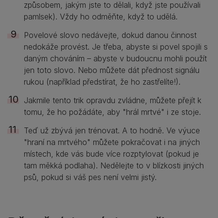
způsobem, jakým jste to dělali, když jste používali
pamlsek). Vždy ho odměňte, když to udělá.
Povelové slovo nedávejte, dokud danou činnost
nedokáže provést. Je třeba, abyste si povel spojili s
daným chováním – abyste v budoucnu mohli použít
jen toto slovo. Nebo můžete dát přednost signálu
rukou (například předstírat, že ho zastřelíte!).
Jakmile tento trik opravdu zvládne, můžete přejít k
tomu, že ho požádáte, aby "hrál mrtvé" i ze stoje.
Teď už zbývá jen trénovat. A to hodně. Ve výuce
"hraní na mrtvého" můžete pokračovat i na jiných
místech, kde vás bude více rozptylovat (pokud je
tam měkká podlaha). Nedělejte to v blízkosti jiných
psů, pokud si váš pes není velmi jistý.