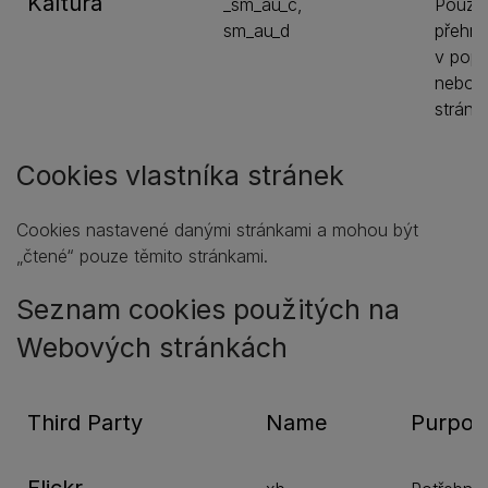
Kaltura
_sm_au_c,
Použív
sm_au_d
přehrá
v pop
nebo 
stránk
Cookies vlastníka stránek
Cookies nastavené danými stránkami a mohou být
„čtené“ pouze těmito stránkami.
Seznam cookies použitých na
Webových stránkách
Third Party
Name
Purpos