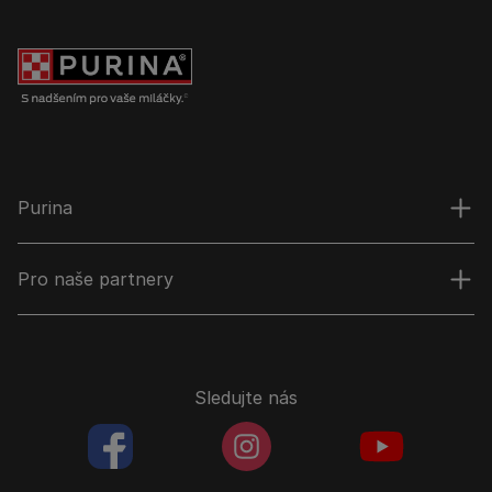
Purina
Pro naše partnery
Sledujte nás
facebookColored
instagramColored
youtubeColor