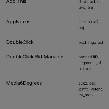
Add This
di, dt, uid, uit,
uvc, anj
AppNexus
sess, uuid2,
anj
DoubleClick
exchange_uid
DoubleClick Bid Manager
partnerUID
segments_p1
uid acs
Media6Degrees
cckz, clid,
ipinfo, vstcnt,
mt_mop