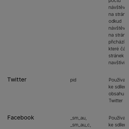
počtu
návštěvn
na stránc
odkud
návštěvní
na stránk
přichází a
které čás
stránek
navštívili
Twitter
pid
Používan
ke sdílení
obsahu n
Twitter
Facebook
_sm_au,
Používan
_sm_au_c,
ke sdílení