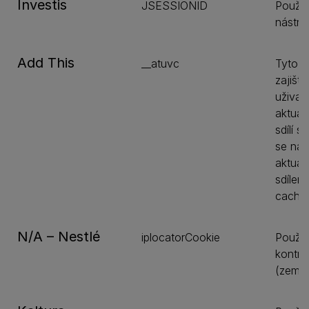
Investis
JSESSIONID
Použív
nástro
Add This
__atuvc
Tyto c
zajišťu
uživate
aktual
sdílí s
se na 
aktuali
sdílen
cache
N/A – Nestlé
iplocatorCookie
Použív
kontro
(země)