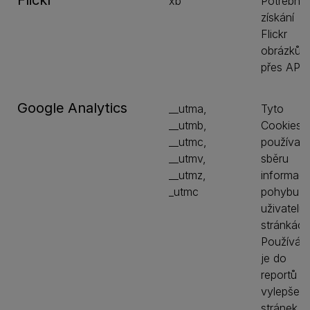
Flickr
xb
Potřebné
získání
Flickr
obrázků
přes API
Google Analytics
__utma,
Tyto
__utmb,
Cookies 
__utmc,
používají
__utmv,
sběru
__utmz,
informací
_utmc
pohybu
uživatelů
stránkách
Používá
je do
reportů a
vylepšení
stránek.