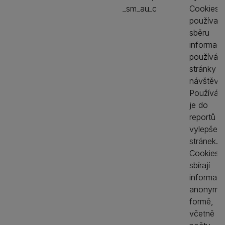
_sm_au_c
Cookies 
používají
sběru
informací
používání
stránky
návštěvní
Používá
je do
reportů a
vylepšení
stránek.
Cookies
sbírají
informac
anonymní
formě,
včetně