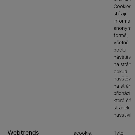
Cookies
sbírají
informac
anonymní
formě,
včetně
počtu
návštěvn
na stránc
odkud
návštěvní
na stránk
přichází a
které čás
stránek
navštívili
Webtrends
acookie,
Tyto