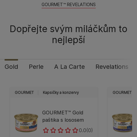
GOURMET™ REVELATIONS
Dopřejte svým miláčkům to
nejlepší
Gold
Perle
A La Carte
Revelations
GOURMET
Kapsičky a konzervy
GOURMET
GOURMET™ Gold
paštika s lososem
0.0
(0)