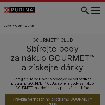
Skip to main content
Domů
Gourmet Club
GOURMET™ CLUB
Sbírejte body
za nákup GOURMET™
a získejte dárky
Zaregistrujte se u svého prodejce do věrnostního
programu GOURMET™ CLUB, sbírejte body za nákup
GOURMET™ a získejte dárky pro svého miláčka.
Pravidla věrnostního programu GOURMET™
CLUB