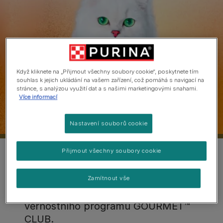
Když kliknete na „Přijmout všechny soubory cookie“, poskytnete tím
souhlas k jejich ukládání na vašem zařízení, což pomáhá s navigací na
stránce, s analýzou využití dat a s našimi marketingovými snahami.
Více informací
Nastavení souborů cookie
Přijmout všechny soubory cookie
Zaregistrujte se:
vyzvedněte si v některé z našich
Zamítnout vše
partnerských prodejen hrací kartu k
věrnostního programu GOURMET™
CLUB.