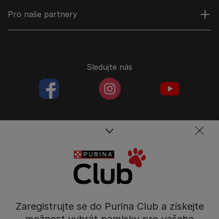
Pro naše partnery
Sledujte nás
facebookColored
instagramColored
youtubeColor
Spojte se s týmem péče o domácí mazlíčky
Kontakt
Tel.: 800 135 135
Nestlé Česko s.r.o.,
Zaregistrujte se do Purina Club a získejte
Mezi Vodami 2035/31,