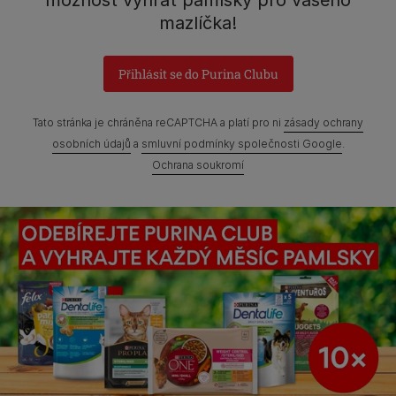
možnost vyhrát pamlsky pro vašeho
Praha 4 - Modřany
mazlíčka!
Přihlásit se do Purina Clubu
Prohlášení o přístupnosti
Všeobecné podmínky
Tato stránka je chráněna reCAPTCHA a platí pro ni
zásady ochrany
Marketingové podmínky
Ochrana soukromí
Soubory Cookies
osobních údajů
a
smluvní podmínky společnosti Google
.
Ochrana soukromí
Zpráva Nestlé o genderových mzdových rozdílech
Mapa webových stránek
©Reg. Trademark of Nestlé S.A.