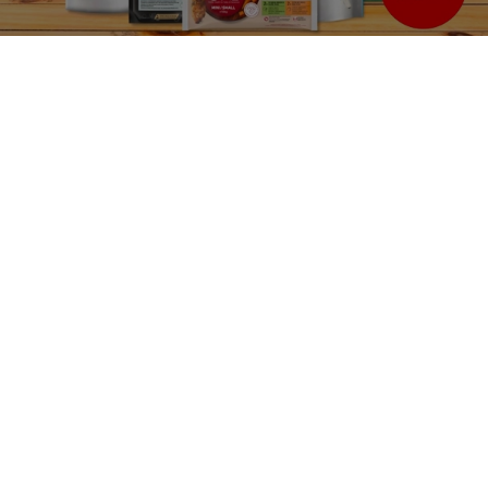
Purina
Pro naše partnery
Sledujte nás