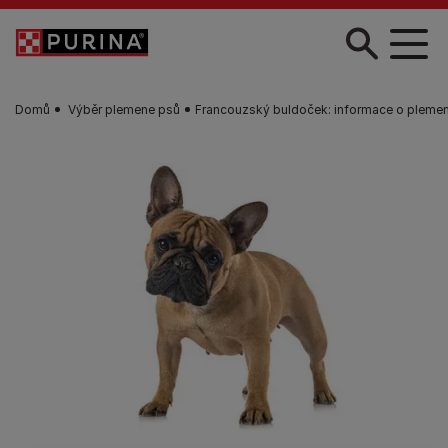
Skip to main content
Domů
Výběr plemene psů
Francouzský buldoček: informace o plemen