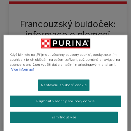
Francouzský buldoček:
informace o plemeni
Francouzského buldočka snadno poznáte podle
velkých netopýřích uší. Tento pes se splácnutým
Když kliknete na „Přijmout všechny soubory cookie“, poskytnete tím
čenichem má krátkou, lesklou srst, která může být
souhlas k jejich ukládání na vašem zařízení, což pomáhá s navigací na
stránce, s analýzou využití dat a s našimi marketingovými snahami.
žíhaná, strakatá nebo ve světlých odstínech. V
Více informací
dospělosti měří asi 27-34,5 cm. Dospělí psi váží
12,5 kg a dospělé feny 11 kg.
Nastavení souborů cookie
Přijmout všechny soubory cookie
Zamítnout vše