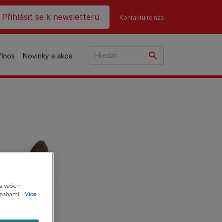
ader top
Přihlásit se k newsletteru
Kontaktujte nás
řínos
Novinky a akce
čky
na
o
na vašem
 snahami.
Více