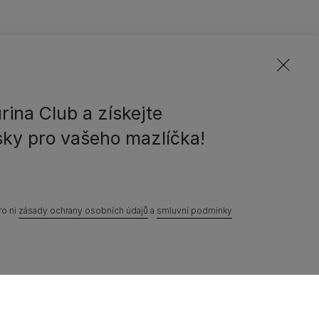
rina Club a získejte
ky pro vašeho mazlíčka!
ro ni
zásady ochrany osobních údajů
a
smluvní podmínky