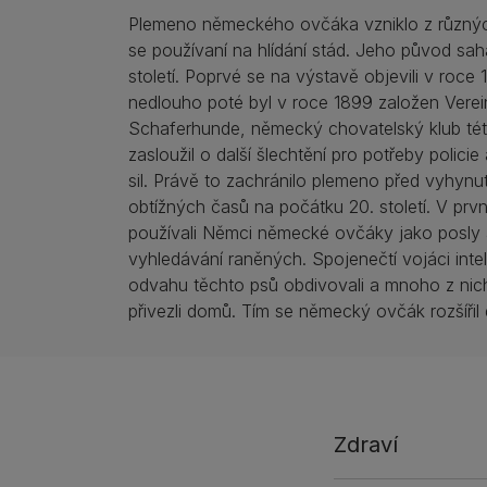
Plemeno německého ovčáka vzniklo z různýc
se používaní na hlídání stád. Jeho původ sah
století. Poprvé se na výstavě objevili v roce 
nedlouho poté byl v roce 1899 založen Verei
Schaferhunde, německý chovatelský klub tét
zasloužil o další šlechtění pro potřeby polici
sil. Právě to zachránilo plemeno před vyhyn
obtížných časů na počátku 20. století. V prv
používali Němci německé ovčáky jako posly 
vyhledávání raněných. Spojenečtí vojáci intel
odvahu těchto psů obdivovali a mnoho z nich
přivezli domů. Tím se německý ovčák rozšířil 
Zdraví