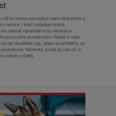
st
cítí ke svému psovodovi velmi silné pouto a
 co nejvíce. I když vyžaduje hodně
 mu stokrát vynahradí svou věrností a
mi pracovními dovednostmi. Pokud si však
a výcvik neuděláte čas, objeví se problémy se
poslušností. Německý ovčák se rád učí, a
ou všech cvičáků.