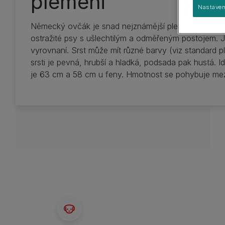
plemeni
Průvodce plemeny
Velká plemena
Nastaven
Získejte zdarma pamlsky FELIX® Winter Mix
Skupiny plemen
Objevte sílu probiotik Fortiflora®
Německý ovčák je snad nejznámější plemeno na svět
ostražité psy s ušlechtilým a odměřeným postojem. J
Pro Plan® - až 2,5 kg ZDARMA
vyrovnaní. Srst může mít různé barvy (viz standard p
UKÁZAT VŠE
srsti je pevná, hrubší a hladká, podsada pak hustá. 
je 63 cm a 58 cm u feny. Hmotnost se pohybuje mez