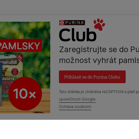
Zaregistrujte se do Pu
možnost vyhrát pamls
Přihlásit se do Purina Clubu
Tato stránka je chráněna reCAPTCHA a platí p
společnosti Google
.
Ochrana soukromí