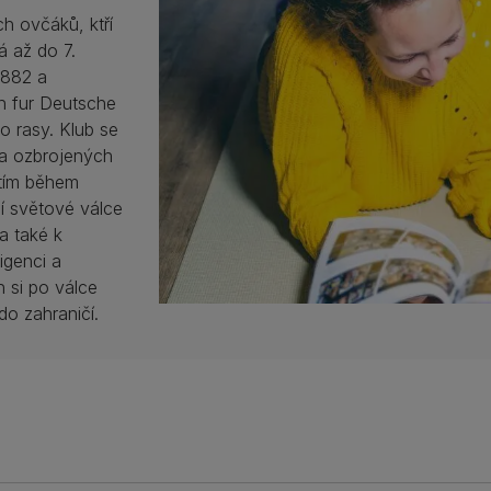
h ovčáků, ktří
á až do 7.
1882 a
n fur Deutsche
o rasy. Klub se
e a ozbrojených
utím během
ní světové válce
a také k
igenci a
 si po válce
do zahraničí.