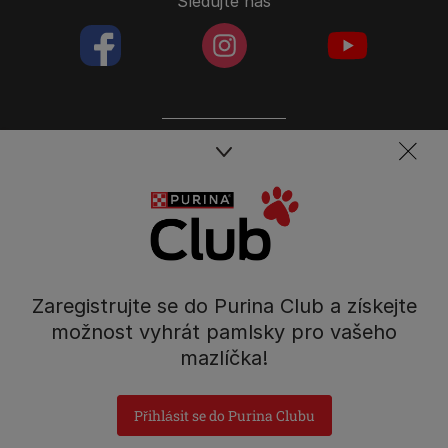
Sledujte nás
facebookColored
instagramColored
youtubeColor
Spojte se s týmem péče o domácí mazlíčky
Kontakt
Tel.: 800 135 135
Nestlé Česko s.r.o.,
Mezi Vodami 2035/31,
Zaregistrujte se do Purina Club a získejte
Praha 4 - Modřany
možnost vyhrát pamlsky pro vašeho
mazlíčka!
Přihlásit se do Purina Clubu
Prohlášení o přístupnosti
Všeobecné podmínky