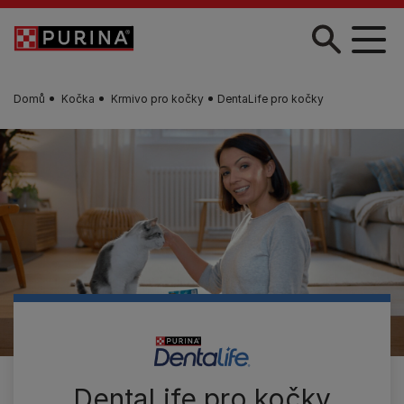
Skip to main content
Domů
Kočka
Krmivo pro kočky
DentaLife pro kočky
DentaLife pro kočky