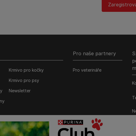
Zaregistrov
Pro naše partnery
S
p
m
Krmivo pro kočky
Pro veterináře
Krmivo pro psy
K
ky
Newsletter
Te
iny
Ne
M
P