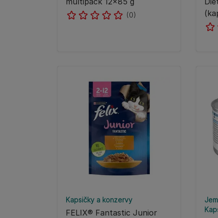
multipack 12×85 g
Die
(ka
(0)
Kapsičky a konzervy
Jem
Kap
FELIX® Fantastic Junior