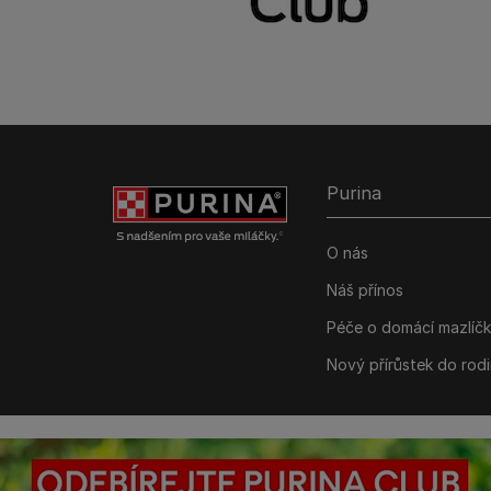
Purina
O nás
Náš přínos
Péče o domácí mazlíč
Nový přírůstek do rod