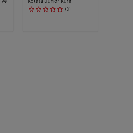
í ve
koťata Junior kuře
(0)