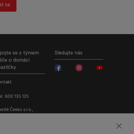
at se
pojte se s týmem
Sledujte nás
éče o domácí
azlíčky
facebookColored
instagramColored
youtubeColored
ontakt
l.: 800 135 135
stlé Česko s.r.o.,
ezi Vodami 2035/31,
raha 4 - Modřany