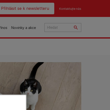
ader top
Přihlásit se k newsletteru
Kontaktujte nás
řínos
Novinky a akce
čky
na
o