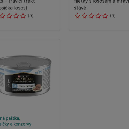
ts – trávicí trakt
filetky s lososem a mrkv
psička losos)
šťávě
(0)
(0)
ná paštika
sičky a konzervy