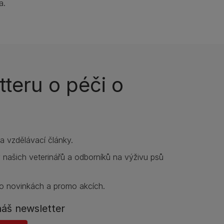
a.
teru o péči o
í a vzdělávací články.
y našich veterinářů a odborníků na výživu psů
o novinkách a promo akcích.
náš newsletter