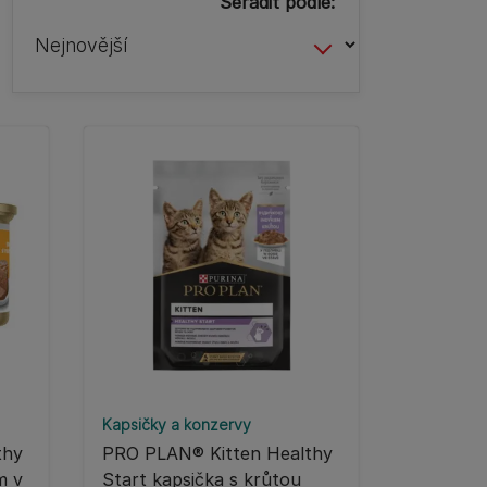
Seřadit podle:
Kapsičky a konzervy
thy
PRO PLAN® Kitten Healthy
m v
Start kapsička s krůtou