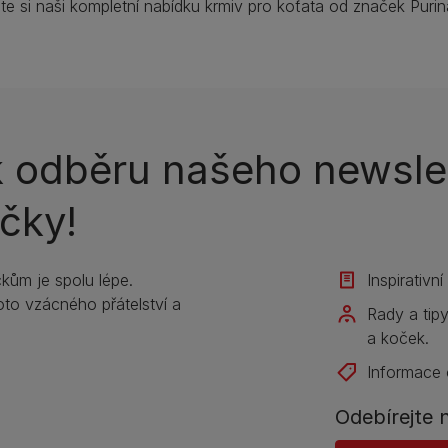
te si naši kompletní nabídku krmiv pro koťata od značek Purin
k odběru našeho newslet
čky!
kům je spolu lépe.
Inspirativn
to vzácného přátelství a
Rady a tip
a koček.
Informace 
Odebírejte 