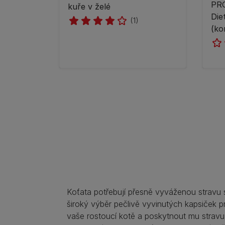
PRO
kuře v želé
Die
(1)
(ko
Koťata potřebují přesně vyváženou stravu s
široký výběr pečlivě vyvinutých kapsiček pr
vaše rostoucí kotě a poskytnout mu stravu