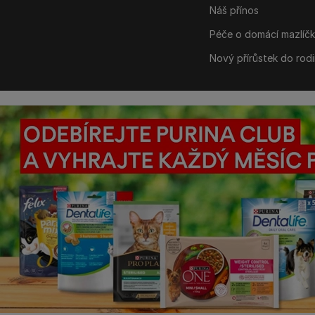
Náš přínos
Péče o domácí mazlíč
Nový přírůstek do rod
©Reg. Trademark of Nestlé S.A.