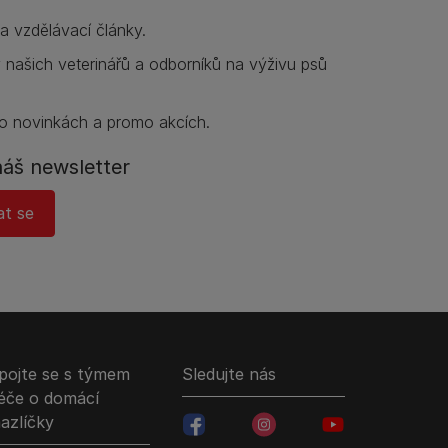
í a vzdělávací články.
y našich veterinářů a odborníků na výživu psů
o novinkách a promo akcích.
náš newsletter
at se
pojte se s týmem
Sledujte nás
éče o domácí
azlíčky
facebookColored
instagramColored
youtubeColored