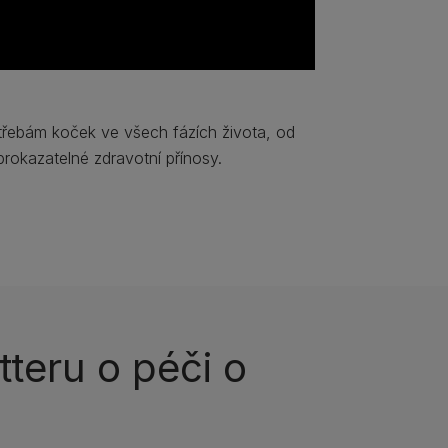
třebám koček ve všech fázích života, od
rokazatelné zdravotní přínosy.​
teru o péči o