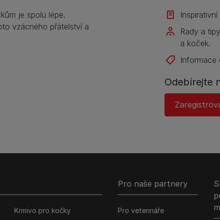
kům je spolu lépe.
Inspirativn
to vzácného přátelství a
Rady a tip
a koček.
Informace 
Odebírejte 
Zaregistrov
Pro naše partnery
S
p
m
Krmivo pro kočky
Pro veterináře