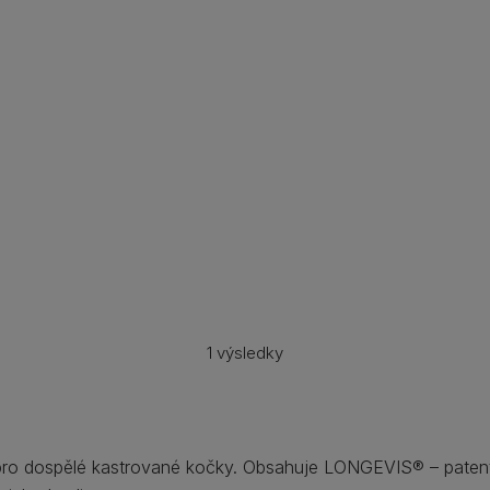
1 výsledky
pro dospělé kastrované kočky. Obsahuje LONGEVIS® – patent