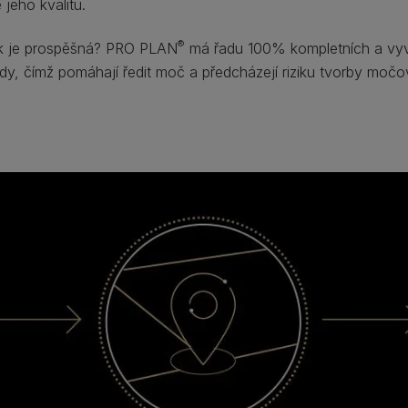
jeho kvalitu.​
®
ček je prospěšná? PRO PLAN
má řadu 100% kompletních a vyvá
vody, čímž pomáhají ředit moč a předcházejí riziku tvorby moč