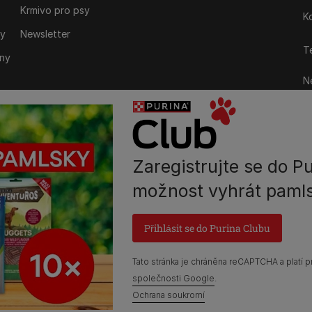
Krmivo pro psy
K
ky
Newsletter
Te
iny
Ne
M
P
Zaregistrujte se do Pu
možnost vyhrát pamls
Prohlášení o přístupnosti
Všeobecné podmínky
Marketing
Zpráva Nestlé o gend
Přihlásit se do Purina Clubu
Tato stránka je chráněna reCAPTCHA a platí p
společnosti Google
.
Ochrana soukromí