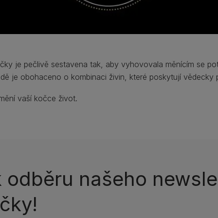
čky je pečlivě sestavena tak, aby vyhovovala měnícím se po
adě je obohaceno o kombinaci živin, které poskytují vědecky p
změní vaší kočce život.
k odběru našeho newslet
čky!