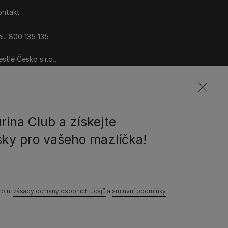
ontakt
l.: 800 135 135
stlé Česko s.r.o.,
ezi Vodami 2035/31,
raha 4 - Modřany
rina Club a získejte
ky pro vašeho mazlíčka!
ové podmínky
Ochrana soukromí
Soubory Cookies
erových mzdových rozdílech
Mapa webových stránek
ro ni
zásady ochrany osobních údajů
a
smluvní podmínky