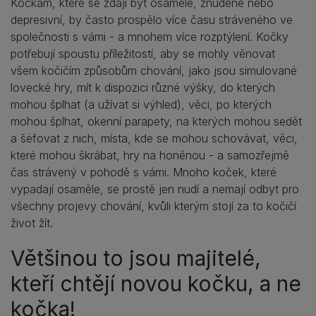
Kočkám, které se zdají být osamělé, znuděné nebo
depresivní, by často prospělo více času stráveného ve
společnosti s vámi - a mnohem více rozptýlení. Kočky
potřebují spoustu příležitostí, aby se mohly věnovat
všem kočičím způsobům chování, jako jsou simulované
lovecké hry, mít k dispozici různé výšky, do kterých
mohou šplhat (a užívat si výhled), věci, po kterých
mohou šplhat, okenní parapety, na kterých mohou sedět
a šéfovat z nich, místa, kde se mohou schovávat, věci,
které mohou škrábat, hry na honěnou - a samozřejmě
čas strávený v pohodě s vámi. Mnoho koček, které
vypadají osaměle, se prostě jen nudí a nemají odbyt pro
všechny projevy chování, kvůli kterým stojí za to kočičí
život žít.
Většinou to jsou majitelé,
kteří chtějí novou kočku, a ne
kočka!