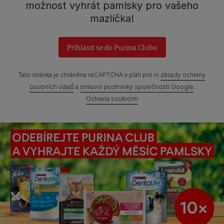
možnost vyhrát pamlsky pro vašeho
Praha 4 - Modřany
mazlíčka!
Přihlásit se do Purina Clubu
Prohlášení o přístupnosti
Všeobecné podmínky
Tato stránka je chráněna reCAPTCHA a platí pro ni
zásady ochrany
Marketingové podmínky
Ochrana soukromí
Soubory Cookies
osobních údajů
a
smluvní podmínky společnosti Google
.
Ochrana soukromí
Zpráva Nestlé o genderových mzdových rozdílech
Mapa webových stránek
©Reg. Trademark of Nestlé S.A.