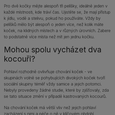
Pro dvě kočky mějte alespoň tři pelíšky, ideálně jeden v
každé místnosti, kde tráví čas. Ujistěte se, že mají přístup
k jídlu, vodě a stelivu, pokud ho používáte. Vždy by
pelíšků mělo být alespoň o jeden více, než kolik máte
koček, na klidných místech a v různých úrovních. Zabere
to podstatně více místa než mít jen jednu kočku.
Mohou spolu vycházet dva
kocouři?
Pohlaví rozhodně ovlivňuje chování koček - ve
skupinách volně se pohybujících divokých koček tvoří
sociální skupiny téměř vždy samice a jejich potomci.
Nebyly provedeny žádné studie, které by zjišťovaly, zda
se tato situace změní v případě kastrovaných kocourů.
Na chování koček má větší vliv než jejich pohlaví
zacházení s nimi a péče o ně v klíčovém období