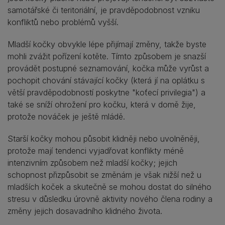
samotářské či teritoriální, je pravděpodobnost vzniku
konfliktů nebo problémů vyšší.
Mladší kočky obvykle lépe přijímají změny, takže byste
mohli zvážit pořízení kotěte. Tímto způsobem je snazší
provádět postupné seznamování, kočka může vyrůst a
pochopit chování stávající kočky (která jí na oplátku s
větší pravděpodobností poskytne "koťecí privilegia") a
také se sníží ohrožení pro kočku, která v domě žije,
protože nováček je ještě mládě.
Starší kočky mohou působit klidněji nebo uvolněněji,
protože mají tendenci vyjadřovat konflikty méně
intenzivním způsobem než mladší kočky; jejich
schopnost přizpůsobit se změnám je však nižší než u
mladších koček a skutečně se mohou dostat do silného
stresu v důsledku úrovně aktivity nového člena rodiny a
změny jejich dosavadního klidného života.