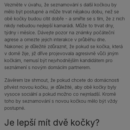
Vezměte v úvahu, že seznamování s další kočkou by
mělo být postupné a může trvat nějakou dobu, než se
obě kočky budou cítit dobře - a smiřte se s tím, že z nich
nikdy nebudou nejlepší kamarádi. Může to trvat dny,
týdny i měsíce. Dávejte pozor na známky počáteční
agrese a omezte jejich interakce v průběhu dne.
Nakonec je důležité zdůraznit, že pokud se kočka, která
v domě žije, již dříve projevovala agresivně vůči jiným
kočkám, nemusí být nejvhodnějším kandidátem pro
seznámení s novým domácím partnerem.
Závěrem lze shrnout, že pokud chcete do domácnosti
přivést novou kočku, je důležité, aby obě kočky byly
vysoce sociální a pokud možno co nejmladší. Kromě
toho by seznamování s novou kočkou mělo být vždy
postupné.
Je lepší mít dvě kočky?