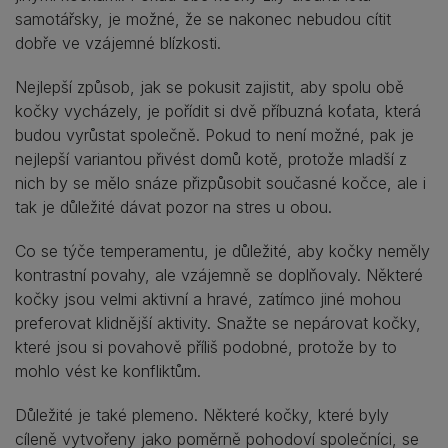
samotářsky, je možné, že se nakonec nebudou cítit
dobře ve vzájemné blízkosti.
Nejlepší způsob, jak se pokusit zajistit, aby spolu obě
kočky vycházely, je pořídit si dvě příbuzná koťata, která
budou vyrůstat společně. Pokud to není možné, pak je
nejlepší variantou přivést domů kotě, protože mladší z
nich by se mělo snáze přizpůsobit současné kočce, ale i
tak je důležité dávat pozor na stres u obou.
Co se týče temperamentu, je důležité, aby kočky neměly
kontrastní povahy, ale vzájemně se doplňovaly. Některé
kočky jsou velmi aktivní a hravé, zatímco jiné mohou
preferovat klidnější aktivity. Snažte se nepárovat kočky,
které jsou si povahově příliš podobné, protože by to
mohlo vést ke konfliktům.
Důležité je také plemeno. Některé kočky, které byly
cíleně vytvořeny jako poměrně pohodoví společníci, se