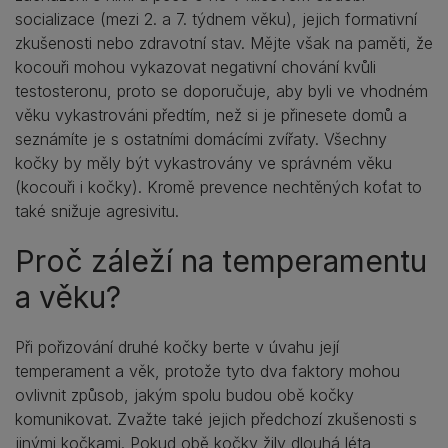
socializace (mezi 2. a 7. týdnem věku), jejich formativní
zkušenosti nebo zdravotní stav. Mějte však na paměti, že
kocouři mohou vykazovat negativní chování kvůli
testosteronu, proto se doporučuje, aby byli ve vhodném
věku vykastrováni předtím, než si je přinesete domů a
seznámíte je s ostatními domácími zvířaty. Všechny
kočky by měly být vykastrovány ve správném věku
(kocouři i kočky). Kromě prevence nechtěných koťat to
také snižuje agresivitu.
Proč záleží na temperamentu
a věku?
Při pořizování druhé kočky berte v úvahu její
temperament a věk, protože tyto dva faktory mohou
ovlivnit způsob, jakým spolu budou obě kočky
komunikovat. Zvažte také jejich předchozí zkušenosti s
jinými kočkami. Pokud obě kočky žily dlouhá léta