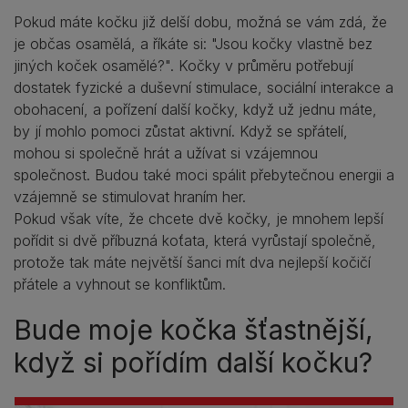
Pokud máte kočku již delší dobu, možná se vám zdá, že
je občas osamělá, a říkáte si: "Jsou kočky vlastně bez
jiných koček osamělé?". Kočky v průměru potřebují
dostatek fyzické a duševní stimulace, sociální interakce a
obohacení, a pořízení další kočky, když už jednu máte,
by jí mohlo pomoci zůstat aktivní. Když se spřátelí,
mohou si společně hrát a užívat si vzájemnou
společnost. Budou také moci spálit přebytečnou energii a
vzájemně se stimulovat hraním her.
Pokud však víte, že chcete dvě kočky, je mnohem lepší
pořídit si dvě příbuzná koťata, která vyrůstají společně,
protože tak máte největší šanci mít dva nejlepší kočičí
přátele a vyhnout se konfliktům.
Bude moje kočka šťastnější,
když si pořídím další kočku?