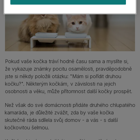
Pokud vaše kočka tráví hodně času sama a myslíte si,
že vykazuje známky pocitu osamělosti, pravděpodobně
jste si někdy položili otázku: "Mám si pořídit druhou
kočku?". Některým kočkám, v závislosti na jejich
osobnosti a věku, může přítomnost další kočky prospět.
Než však do své domácnosti přidáte druhého chlupatého
kamaráda, je důležité zvážit, zda by vaše kočka
skutečně ráda sdílela svůj domov - a vás - s další
kočkovitou šelmou.