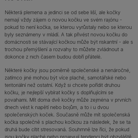
Některá plemena a jedinci se od sebe liší, ale kočky
nemají vždy zájem o novou kočku ve svém rajónu -
pokud to není kočka, se kterou vyrůstaly nebo se kterou
byly seznámeny v mládí. A tak přivést novou kočku do
domácnosti se stávající kočkou může být riskantní - ale s
trochou přemýšlení a rozvahy to můžete zvládnout a
dokonce z nich časem budou dobří přátelé.
Některé kočky jsou poměrně společenské a nenáročné,
zatímco jiné mohou být více plaché, samotářské nebo
teritoriální než ostatní. Když si chcete pořídit druhou
kočku, je nejlepší vybírat kočky s doplňujícími se
povahami. Mít doma dvě kočky může zejména v prvních
dnech vést k napětí nebo bojům, a to i u dvou
společenských koček. Současně může mít společenská
kočka společně s plachou kočkou za následek, že se ta
druhá bude cítit stresovaná. Souhrnně lze říci, že pokud
jsou kočky plaché nebo projevují tendenci být obzvláště