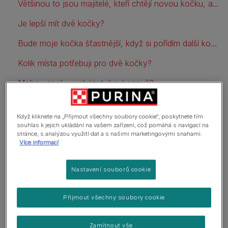
Většinou to jsou majitelé, kteří chtějí novou kočku, a ne kočka!
Je lepší mít dvě kočky?
Bude moje kočka šťastnější, když si pořídím další kočku?
Kolik místa potřebuji pro dvě kočky?
Mohou spolu vycházet dva kocouři?
Proč záleží na temperamentu a věku?
Když kliknete na „Přijmout všechny soubory cookie“, poskytnete tím
Mohou mít dvě kočky společné misky a záchod?
souhlas k jejich ukládání na vašem zařízení, což pomáhá s navigací na
stránce, s analýzou využití dat a s našimi marketingovými snahami.
Více informací
Mám si pořídit další kočku?
Nastavení souborů cookie
Přijmout všechny soubory cookie
Zamítnout vše