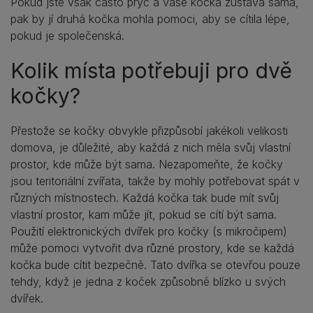
Pokud jste však často pryč a vaše kočka zůstává sama,
pak by jí druhá kočka mohla pomoci, aby se cítila lépe,
pokud je společenská.
Kolik místa potřebuji pro dvě
kočky?
Přestože se kočky obvykle přizpůsobí jakékoli velikosti
domova, je důležité, aby každá z nich měla svůj vlastní
prostor, kde může být sama. Nezapomeňte, že kočky
jsou teritoriální zvířata, takže by mohly potřebovat spát v
různých místnostech. Každá kočka tak bude mít svůj
vlastní prostor, kam může jít, pokud se cítí být sama.
Použití elektronických dvířek pro kočky (s mikročipem)
může pomoci vytvořit dva různé prostory, kde se každá
kočka bude cítit bezpečně. Tato dvířka se otevřou pouze
tehdy, když je jedna z koček způsobně blízko u svých
dvířek.