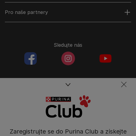
Pro naše partnery
Sledujte nás
facebookColored
instagramColored
youtubeColor
Spojte se s týmem péče o domácí mazlíčky
Kontakt
Tel.: 800 135 135
Nestlé Česko s.r.o.,
Zaregistrujte se do Purina Club a získejte
Mezi Vodami 2035/31,