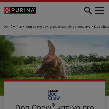
Skip to main content
Domů
Pes
Krmivo pro psy: granule, kapsičky a konzervy
Dog Chow®
®
Dog Chow
krmivo pro