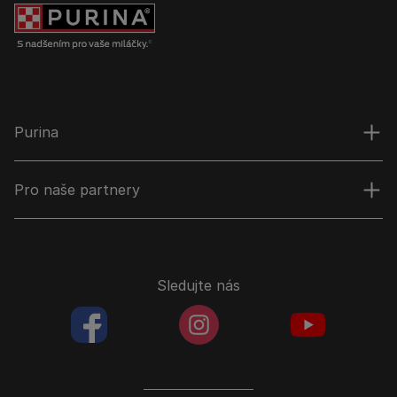
Purina
Pro naše partnery
Sledujte nás
facebookColored
instagramColored
youtubeColor