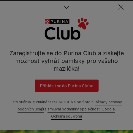
Spojte se s týmem péče o domácí mazlíčky
Kontakt
Tel.: 800 135 135
Nestlé Česko s.r.o.,
Mezi Vodami 2035/31,
Zaregistrujte se do Purina Club a získejte
Praha 4 - Modřany
možnost vyhrát pamlsky pro vašeho
mazlíčka!
Přihlásit se do Purina Clubu
Prohlášení o přístupnosti
Všeobecné podmínky
Marketingové podmínky
Ochrana soukromí
Soubory Cookies
Tato stránka je chráněna reCAPTCHA a platí pro ni
zásady ochrany
osobních údajů
a
smluvní podmínky společnosti Google
.
Zpráva Nestlé o genderových mzdových rozdílech
Ochrana soukromí
Mapa webových stránek