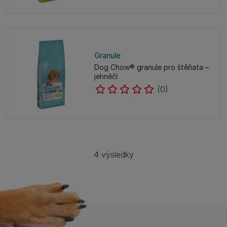
Granule
Dog Chow® granule pro štěňata –
jehněčí
(0)
4 výsledky