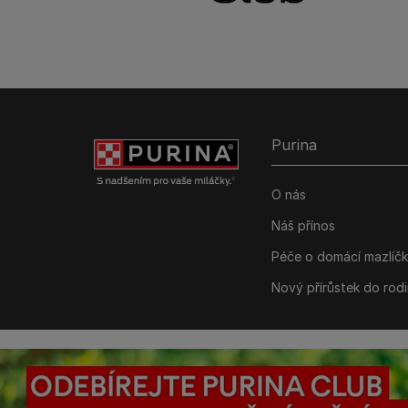
Purina
O nás
Náš přínos
Péče o domácí mazlíč
Nový přírůstek do rod