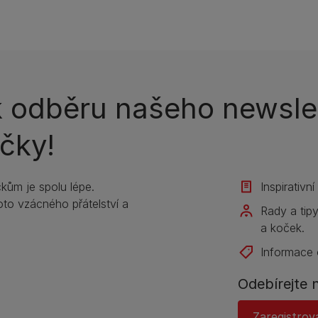
k odběru našeho newslet
čky!
kům je spolu lépe.
Inspirativn
to vzácného přátelství a
Rady a tip
a koček.
Informace 
Odebírejte 
Zaregistrov