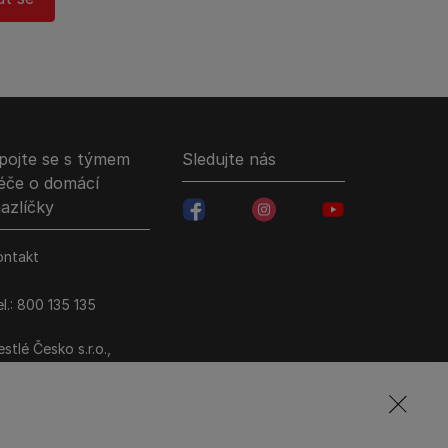
pojte se s týmem
Sledujte nás
éče o domácí
azlíčky
facebookColored
instagramColored
youtubeColored
ontakt
l.: 800 135 135
stlé Česko s.r.o.,
ezi Vodami 2035/31,
raha 4 - Modřany