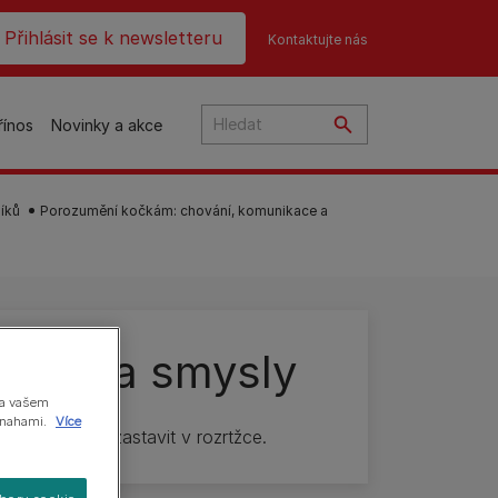
ader top
Přihlásit se k newsletteru
Kontaktujte nás
řínos
Novinky a akce
íků
Porozumění kočkám: chování, komunikace a
čky
kace a smysly
na
o
na vašem
 snahami.
Více
e tím, jak je zastavit v rozrtžce.