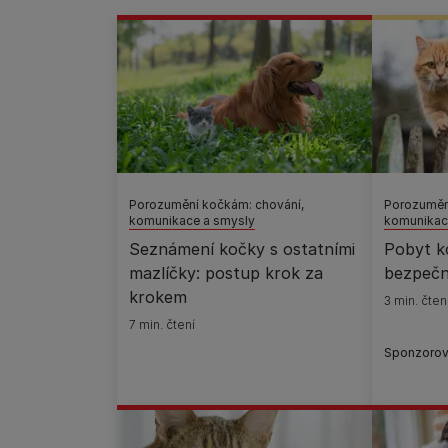
Porozumění kočkám: chování,
Porozuměn
komunikace a smysly
komunikac
Seznámení kočky s ostatními
Pobyt k
mazlíčky: postup krok za
bezpečn
krokem
3 min. čten
7 min. čtení
Sponzorov