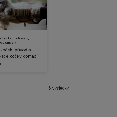
í kočkám: chování,
e a smysly
 koček: původ a
kace kočky domácí
í
6 výsledky