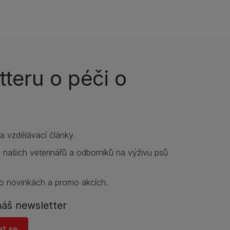
teru o péči o
í a vzdělávací články.
y našich veterinářů a odborníků na výživu psů
o novinkách a promo akcích.
náš newsletter
at se