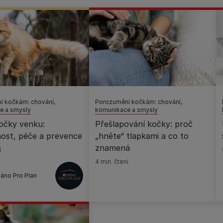
í kočkám: chování,
Porozumění kočkám: chování,
e a smysly
komunikace a smysly
očky venku:
Přešlapování kočky: proč
ost, péče a prevence
„hněte“ tlapkami a co to
znamená
í
4 min. čtení
áno Pro Plan