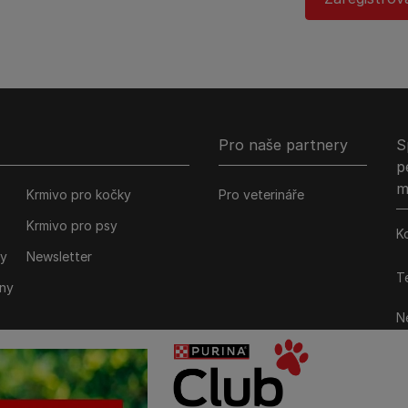
Pro naše partnery
S
p
m
Krmivo pro kočky
Pro veterináře
Krmivo pro psy
K
ky
Newsletter
Te
iny
Ne
M
P