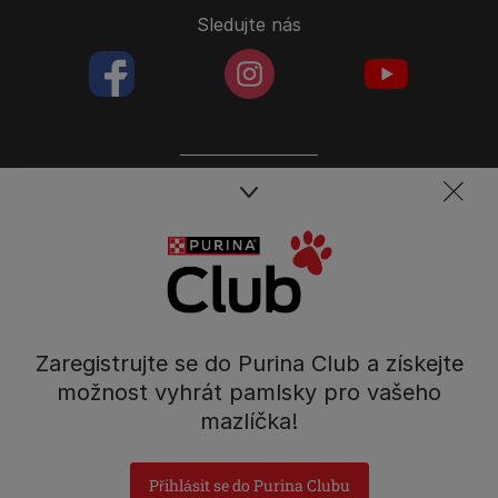
Sledujte nás
facebookColored
instagramColored
youtubeColor
Spojte se s týmem péče o domácí mazlíčky
Kontakt
Tel.: 800 135 135
Nestlé Česko s.r.o.,
Mezi Vodami 2035/31,
Zaregistrujte se do Purina Club a získejte
Praha 4 - Modřany
možnost vyhrát pamlsky pro vašeho
mazlíčka!
Přihlásit se do Purina Clubu
Prohlášení o přístupnosti
Všeobecné podmínky