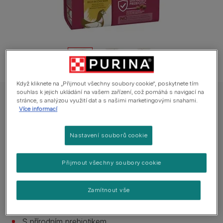
Když kliknete na „Přijmout všechny soubory cookie“, poskytnete tím
souhlas k jejich ukládání na vašem zařízení, což pomáhá s navigací na
stránce, s analýzou využití dat a s našimi marketingovými snahami.
CAT CHOW SPECIAL CARE Urinary Tract Health
Více informací
Cat Chow® Adult Urinary Tract Health
Nastavení souborů cookie
0 hodnocení
Přijmout všechny soubory cookie
Dostupné velikosti balení:
1,5 kg
15 kg
Kompletní krmivo pro dospělé kočky.
Zamítnout vše
Bez přidaných barviv.
S přírodním prebiotikem.