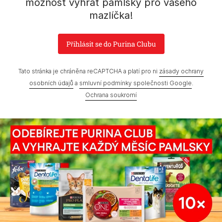
možnost vyhrát pamlsky pro vašeho
mazlíčka!
Přihlásit se do Purina Clubu
Prohlášení o přístupnosti
Všeobecné podmínky
Marketingové podmínky
Ochrana soukromí
Soubory Cookies
Tato stránka je chráněna reCAPTCHA a platí pro ni
zásady ochrany
osobních údajů
a
smluvní podmínky společnosti Google
.
Zpráva Nestlé o genderových mzdových rozdílech
Ochrana soukromí
Mapa webových stránek
©Reg. Trademark of Nestlé S.A.