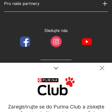
Pro naše partnery
Sledujte nás
facebookColored
instagramColored
youtubeColor
Spojte se s týmem péče o domácí mazlíčky
Kontakt
Tel.: 800 135 135
Nestlé Česko s.r.o.,
Mezi Vodami 2035/31,
Zaregistrujte se do Purina Club a získejte
Praha 4 - Modřany