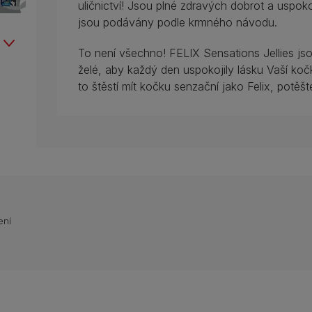
uličnictví! Jsou plné zdravých dobrot a uspok
jsou podávány podle krmného návodu.
To není všechno! FELIX Sensations Jellies js
želé, aby každý den uspokojily lásku Vaší ko
to štěstí mít kočku senzační jako Felix, potěšt
ení