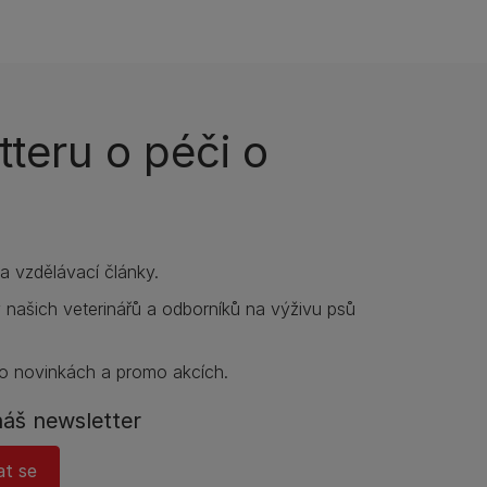
teru o péči o
í a vzdělávací články.
y našich veterinářů a odborníků na výživu psů
o novinkách a promo akcích.
náš newsletter
at se