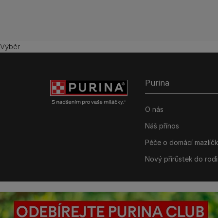
Výběr
Purina
O nás
Náš přínos
Péče o domácí mazlíč
Nový přírůstek do rod