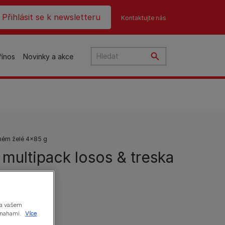
ader top
Přihlásit se k newsletteru
Kontaktujte nás
řínos
Novinky a akce
čky
dném želé 4x85 g
 multipack losos & treska
na
o
na vašem
 snahami.
Více