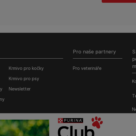
Pro naše partnery
S
p
m
Krmivo pro kočky
Pro veterináře
Krmivo pro psy
K
ky
Newsletter
Te
iny
Ne
M
P