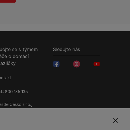
pojte se s týmem
Sledujte nás
éče o domácí
azlíčky
facebookColored
instagramColored
youtubeColored
ontakt
l.: 800 135 135
stlé Česko s.r.o.,
ezi Vodami 2035/31,
raha 4 - Modřany