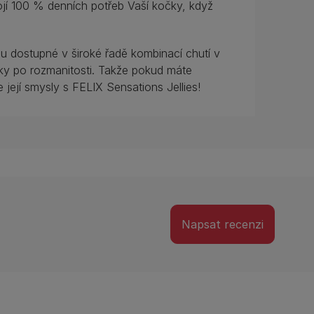
ojí 100 % denních potřeb Vaší kočky, když
ou dostupné v široké řadě kombinací chutí v
čky po rozmanitosti. Takže pokud máte
e její smysly s FELIX Sensations Jellies!
Napsat recenzi