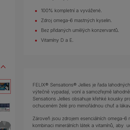
100% kompletní a vyvážené.
Zdroj omega-6 mastných kyselin.
Bez přidaných umělých konzervantů.
Vitamíny D a E.
FELIX® Sensations® Jellies je řada lahodných 
výtečně vypadají, voní a samozřejmě lahodně
Sensations Jellies obsahuje křehké kousky pr
ochuceném želé pro mimořádnou chuť a lákav
Zároveň jsou zdrojem esenciálních omega-6 
kombinaci minerálních látek a vitamínů, aby u