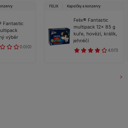
konzervy
FELIX
Kapsičky a konzervy
Felix® Fantastic
 Fantastic
multipack 12× 85 g
ultipack
kuře, hovězí, králík,
ný výběr
jehněčí
0.0
(0)
4.0
(1)