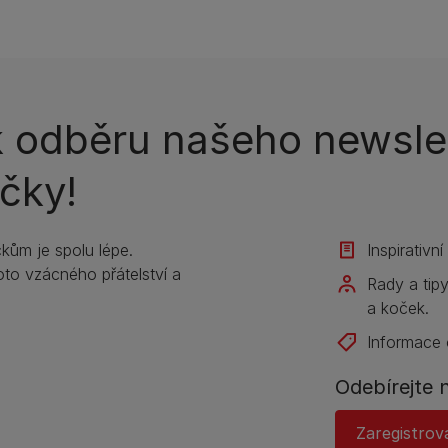
k odběru našeho newslet
čky!
kům je spolu lépe.
Inspirativn
to vzácného přátelství a
Rady a tip
a koček.
Informace 
Odebírejte 
Zaregistrov