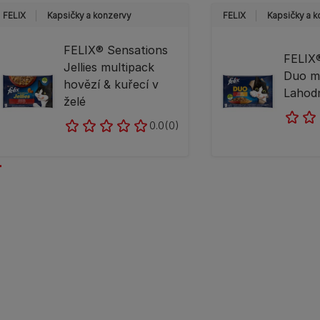
FELIX
Kapsičky a konzervy
FELIX
Kapsičky a 
FELIX® Sensations
FELIX®
Jellies multipack
Duo m
hovězí & kuřecí v
Lahod
želé
0.0
(0)