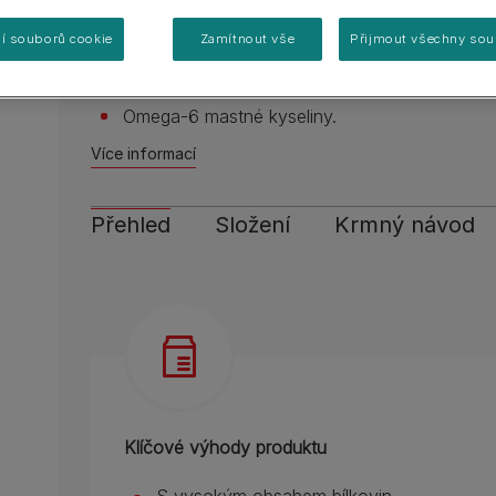
Průvodce plemeny
S vysokým obsahem bílkovin.
Zeptejte se nás
Pro Plan Veterinární diety
Purina One
Hraní si s kotětem
Purina One
Zobrazit všechny značky
Vyrobeno bez barviv.
í souborů cookie
Zamítnout vše
Přijmout všechny sou
Zobrazit všechny značky
Vitamíny.
Omega-6 mastné kyseliny.
Více informací
Přehled
Složení
Krmný návod
Klíčové výhody produktu