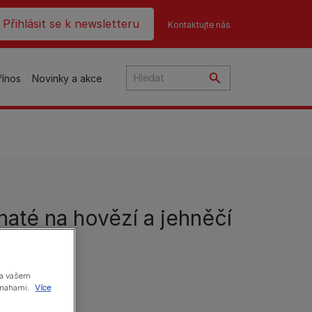
ader top
Přihlásit se k newsletteru
Kontaktujte nás
řínos
Novinky a akce
čky
até na hovězí a jehněčí
na
o
na vašem
 snahami.
Více