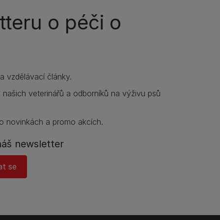
teru o péči o
í a vzdělávací články.
y našich veterinářů a odborníků na výživu psů
o novinkách a promo akcích.
náš newsletter
at se