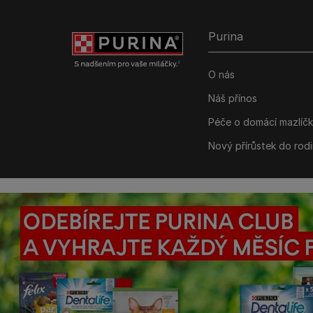
Purina
O nás
Náš přínos
Péče o domácí mazlíč
Nový přírůstek do rod
©Reg. Trademark of Nestlé S.A.