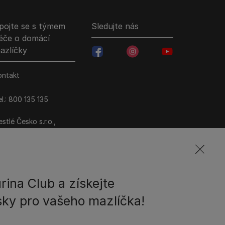
pojte se s týmem
Sledujte nás
éče o domácí
azlíčky
facebookColored
instagramColored
youtubeColored
ontakt
l.: 800 135 135
stlé Česko s.r.o.,
ezi Vodami 2035/31,
raha 4 - Modřany
rina Club a získejte
ky pro vašeho mazlíčka!
ové podmínky
Ochrana soukromí
Soubory Cookies
erových mzdových rozdílech
Mapa webových stránek