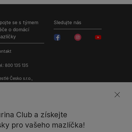
pojte se s týmem
Sledujte nás
éče o domácí
azlíčky
facebookColored
instagramColored
youtubeColored
ontakt
l.: 800 135 135
stlé Česko s.r.o.,
ezi Vodami 2035/31,
raha 4 - Modřany
rina Club a získejte
ky pro vašeho mazlíčka!
ové podmínky
Ochrana soukromí
Soubory Cookies