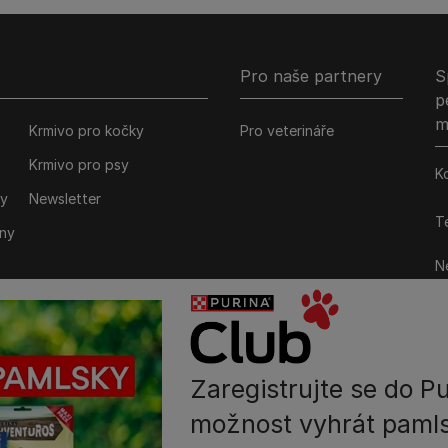
Pro naše partnery
S
p
m
Krmivo pro kočky
Pro veterináře
Krmivo pro psy
K
ky
Newsletter
Te
iny
Ne
M
P
Zaregistrujte se do Pu
možnost vyhrát pamls
Prohlášení o přístupnosti
Všeobecné podmínky
Marketing