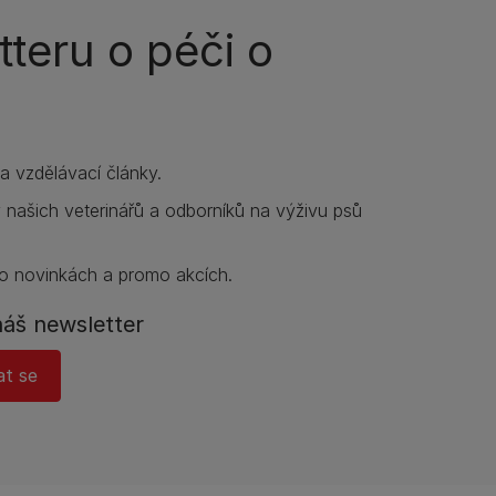
teru o péči o
í a vzdělávací články.
y našich veterinářů a odborníků na výživu psů
o novinkách a promo akcích.
náš newsletter
at se