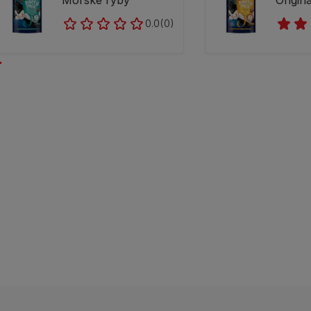
Mořské ryby
Origin
0.0
(0)