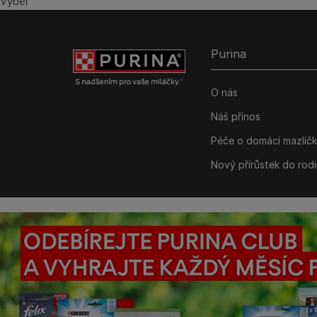
Výběr
Purina
O nás
Náš přínos
Péče o domácí mazlíč
Nový přírůstek do rod