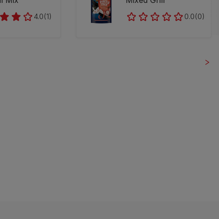
al Mix
Mixed Grill
4.0
(1)
0.0
(0)