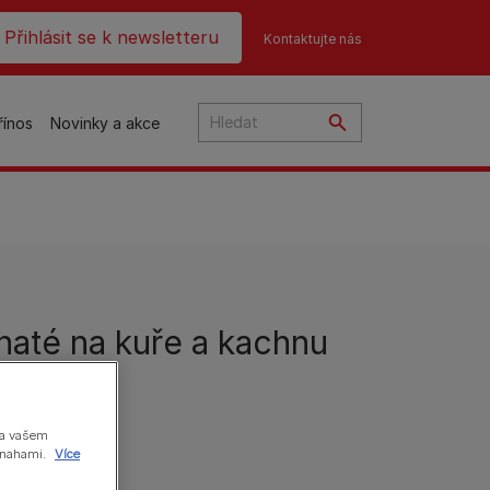
ader top
Přihlásit se k newsletteru
Kontaktujte nás
řínos
Novinky a akce
čky
até na kuře a kachnu
na
o
na vašem
 snahami.
Více