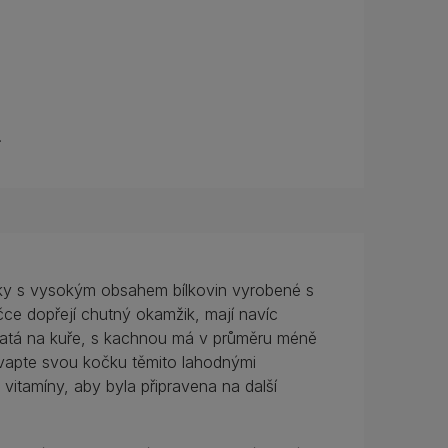
.
ky s vysokým obsahem bílkovin vyrobené s
čce dopřejí chutný okamžik, mají navíc
ohatá na kuře, s kachnou má v průměru méně
kvapte svou kočku těmito lahodnými
itamíny, aby byla připravena na další