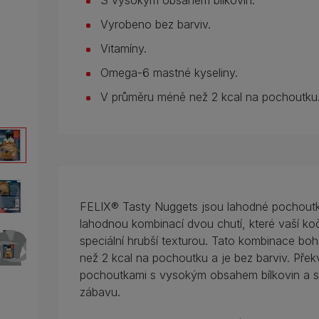
S vysokým obsahem bílkovin.
Vyrobeno bez barviv.
Vitamíny.
Omega-6 mastné kyseliny.
V průměru méně než 2 kcal na pochoutku
FELIX® Tasty Nuggets jsou lahodné pochout
lahodnou kombinací dvou chutí, které vaší ko
speciální hrubší texturou. Tato kombinace b
než 2 kcal na pochoutku a je bez barviv. Pře
pochoutkami s vysokým obsahem bílkovin a s v
zábavu.