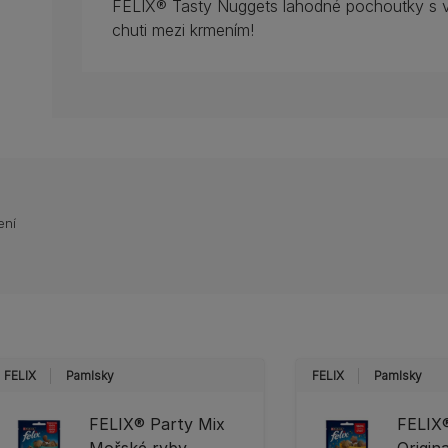
FELIX® Tasty Nuggets lahodné pochoutky s v
chuti mezi krmením!
ení
FELIX
Pamlsky
FELIX
Pamlsky
FELIX® Party Mix
FELIX