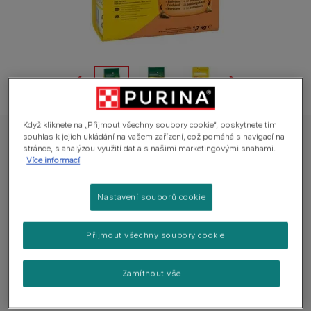
Když kliknete na „Přijmout všechny soubory cookie“, poskytnete tím
souhlas k jejich ukládání na vašem zařízení, což pomáhá s navigací na
Friskies granule pro kočky kuře, zelenina
stránce, s analýzou využití dat a s našimi marketingovými snahami.
FRISKIES® s kuřetem a přidanou zeleninou
Více informací
0 hodnocení
Nastavení souborů cookie
Dostupné velikosti balení:
1,7 kg
4 kg
10 kg
Přijmout všechny soubory cookie
Kompletní krmivo pro dospělé kočky. S kuřetem a se
Zamítnout vše
zeleninou.
100% kompletní a vyvážená kvalitní výživa