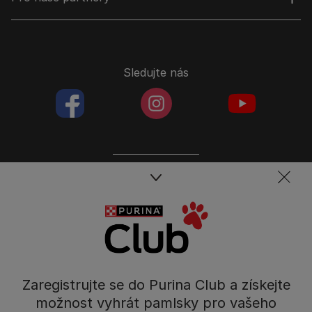
Sledujte nás
facebookColored
instagramColored
youtubeColor
Spojte se s týmem péče o domácí mazlíčky
Kontakt
Tel.: 800 135 135
Nestlé Česko s.r.o.,
Mezi Vodami 2035/31,
Zaregistrujte se do Purina Club a získejte
Praha 4 - Modřany
možnost vyhrát pamlsky pro vašeho