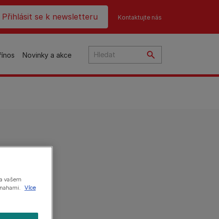
ader top
Přihlásit se k newsletteru
Kontaktujte nás
řínos
Novinky a akce
čky
na
o
na vašem
 snahami.
Více