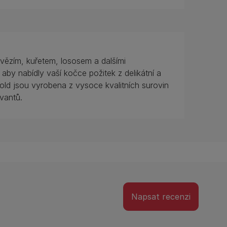
ězím, kuřetem, lososem a dalšími
, aby nabídly vaší kočce požitek z delikátní a
d jsou vyrobena z vysoce kvalitních surovin
vantů.
Napsat recenzi