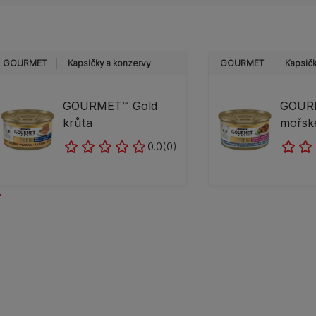
GOURMET
Kapsičky a konzervy
GOURMET
Kapsičk
GOURMET™ Gold
GOUR
krůta
mořsk
0.0
(0)