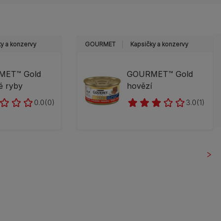
y a konzervy
GOURMET
Kapsičky a konzervy
MET™ Gold
GOURMET™ Gold
é ryby
hovězí
0.0
(0)
3.0
(1)