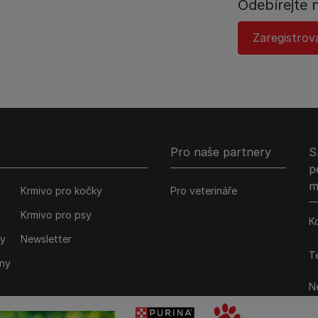
Odebírejte 
Zaregistrov
Pro naše partnery
S
p
m
Krmivo pro kočky
Pro veterináře
Krmivo pro psy
K
ky
Newsletter
Te
iny
Ne
M