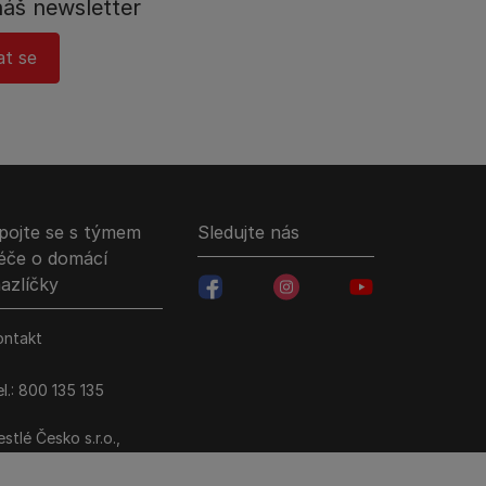
náš newsletter
at se
pojte se s týmem
Sledujte nás
éče o domácí
azlíčky
facebookColored
instagramColored
youtubeColored
ontakt
l.: 800 135 135
stlé Česko s.r.o.,
ezi Vodami 2035/31,