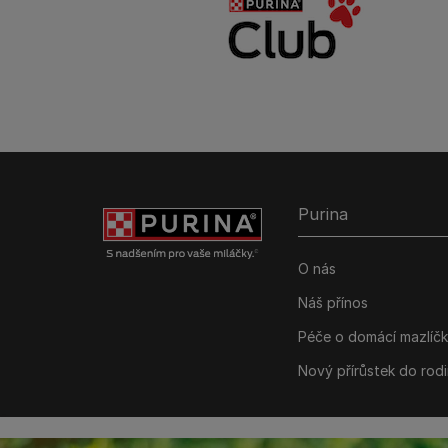
Purina
O nás
Náš přínos
Péče o domácí mazlíč
Nový přírůstek do rod