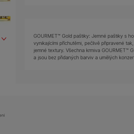
GOURMET™ Gold paštiky: Jemné paštiky s hov
vynikajícími příchutěmi, pečlivě připravené tak
jemné textury. Všechna krmiva GOURMET™ Gol
a jsou bez přidaných barviv a umělých konzer
ení