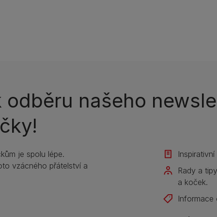
k odběru našeho newslet
čky!
kům je spolu lépe.
Inspirativn
to vzácného přátelství a
Rady a tip
a koček.
Informace 