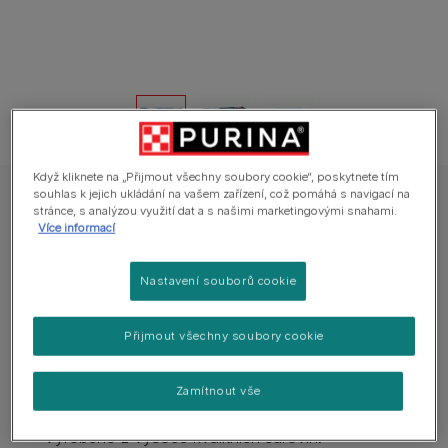
Když kliknete na „Přijmout všechny soubory cookie“, poskytnete tím
souhlas k jejich ukládání na vašem zařízení, což pomáhá s navigací na
Gourmet Perle kapsičky pro kočky losos, treska, platýs, treska tmavá
stránce, s analýzou využití dat a s našimi marketingovými snahami.
Více informací
Gourmet Perle kapsičky pro kočky losos,
treska, platýs, treska tmavá
Nastavení souborů cookie
0 hodnocení
Přijmout všechny soubory cookie
Dostupné velikosti balení:
60x85 g
Zamítnout vše
Kompletní krmivo pro dospělé kočky.
Vyrobeno z vysoce kvalitních surovin.