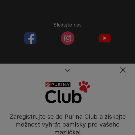
Sledujte nás
facebookColored
instagramColored
youtubeColor
Spojte se s týmem péče o domácí mazlíčky
Kontakt
Tel.: 800 135 135
Nestlé Česko s.r.o.,
Mezi Vodami 2035/31,
Zaregistrujte se do Purina Club a získejte
Praha 4 - Modřany
možnost vyhrát pamlsky pro vašeho
mazlíčka!