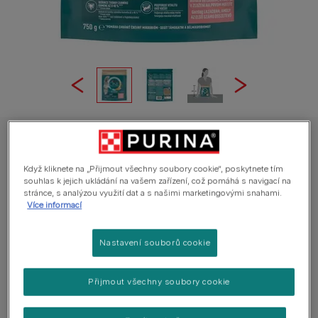
Purina ONE Bifensis Adult granule pro kočky losos
Purina ONE Bifensis Adult granule pro
Když kliknete na „Přijmout všechny soubory cookie“, poskytnete tím
souhlas k jejich ukládání na vašem zařízení, což pomáhá s navigací na
kočky losos
stránce, s analýzou využití dat a s našimi marketingovými snahami.
Více informací
Průměr:
4
(
1
hodnocení)
Nastavení souborů cookie
Dostupné velikosti balení:
750 g
Přijmout všechny soubory cookie
Losos je ve složení na 1. místě, obsahuje kvalitní
bílkoviny a aminokyseliny, které pomáhají