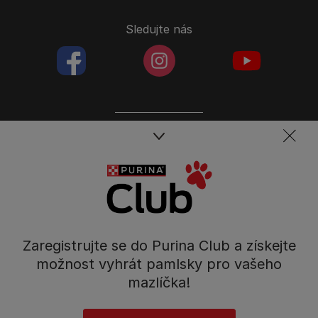
Sledujte nás
facebookColored
instagramColored
youtubeColor
Spojte se s týmem péče o domácí mazlíčky
Kontakt
Tel.: 800 135 135
Nestlé Česko s.r.o.,
Mezi Vodami 2035/31,
Zaregistrujte se do Purina Club a získejte
Praha 4 - Modřany
možnost vyhrát pamlsky pro vašeho
mazlíčka!