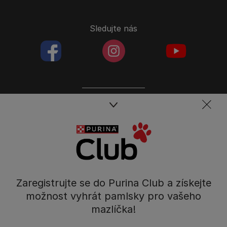
Sledujte nás
facebookColored
instagramColored
youtubeColor
Spojte se s týmem péče o domácí mazlíčky
Kontakt
Tel.: 800 135 135
Nestlé Česko s.r.o.,
Mezi Vodami 2035/31,
Zaregistrujte se do Purina Club a získejte
Praha 4 - Modřany
možnost vyhrát pamlsky pro vašeho
mazlíčka!