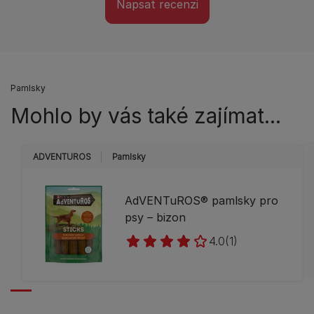
Napsat recenzi
Pamlsky
Mohlo by vás také zajímat...
ADVENTUROS
Pamlsky
AdVENTuROS® pamlsky pro
psy – bizon
4.0
(1)