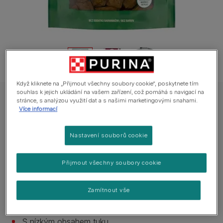
Když kliknete na „Přijmout všechny soubory cookie“, poskytnete tím
souhlas k jejich ukládání na vašem zařízení, což pomáhá s navigací na
stránce, s analýzou využití dat a s našimi marketingovými snahami.
Purina ADVENTUROS Nuggets s kančí příchutí
Více informací
AdVENTuROS® pamlsky pro psy – kanec
Nastavení souborů cookie
0 hodnocení
Přijmout všechny soubory cookie
Dostupné velikosti balení:
90 g
Vyrobeno bez barviv.
Zamítnout vše
Spokojenost vašeho psa.
S nízkým obsahem tuku.