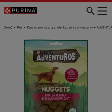
Skip to main content
Domů
Pes
Krmivo pro psy: granule, kapsičky a konzervy
AdVENTuR