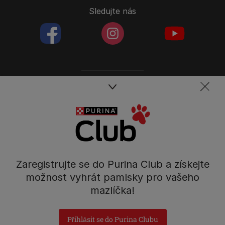
Sledujte nás
facebookColored
instagramColored
youtubeColor
Spojte se s týmem péče o domácí mazlíčky
Kontakt
Tel.: 800 135 135
Nestlé Česko s.r.o.,
Mezi Vodami 2035/31,
Zaregistrujte se do Purina Club a získejte
Praha 4 - Modřany
možnost vyhrát pamlsky pro vašeho
mazlíčka!
Přihlásit se do Purina Clubu
Prohlášení o přístupnosti
Všeobecné podmínky