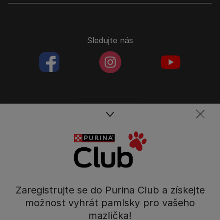
Sledujte nás
facebookColored
instagramColored
youtubeColor
Spojte se s týmem péče o domácí mazlíčky
Kontakt
Tel.: 800 135 135
Nestlé Česko s.r.o.,
Mezi Vodami 2035/31,
Zaregistrujte se do Purina Club a získejte
Praha 4 - Modřany
možnost vyhrát pamlsky pro vašeho
mazlíčka!