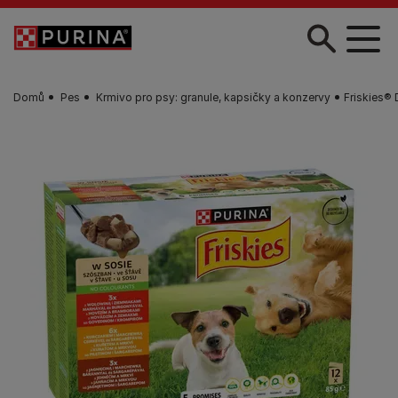
Skip to main content
Domů
Pes
Krmivo pro psy: granule, kapsičky a konzervy
Friskies® 