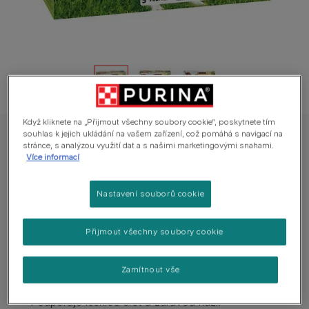
Když kliknete na „Přijmout všechny soubory cookie“, poskytnete tím
souhlas k jejich ukládání na vašem zařízení, což pomáhá s navigací na
FRISKIES dog ADULT multipack s hovězím, kuřetem a jehněčím ve šťávě
stránce, s analýzou využití dat a s našimi marketingovými snahami.
Více informací
Friskies® Dog Adult multipack ve šťávě
(mix)
Nastavení souborů cookie
0 hodnocení
Přijmout všechny soubory cookie
Dostupné velikosti balení:
12x85 g
Zamítnout vše
Podporuje čilost a přináší jiskru do jeho očí.
Podporuje lesklou srst a zdravou kůži.