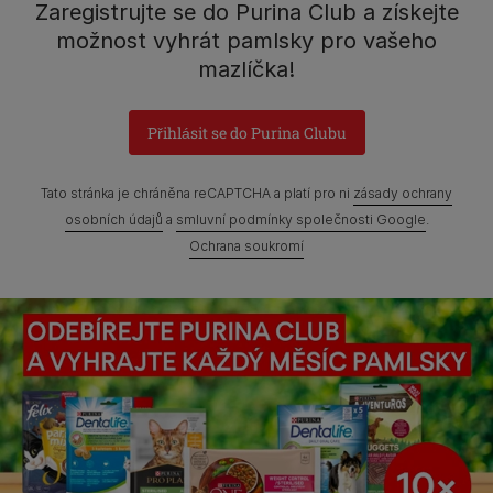
Mezi Vodami 2035/31,
Zaregistrujte se do Purina Club a získejte
Praha 4 - Modřany
možnost vyhrát pamlsky pro vašeho
mazlíčka!
Přihlásit se do Purina Clubu
Prohlášení o přístupnosti
Všeobecné podmínky
Marketingové podmínky
Ochrana soukromí
Soubory Cookies
Tato stránka je chráněna reCAPTCHA a platí pro ni
zásady ochrany
osobních údajů
a
smluvní podmínky společnosti Google
.
Zpráva Nestlé o genderových mzdových rozdílech
Ochrana soukromí
Mapa webových stránek