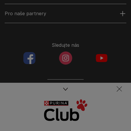
Pro naše partnery
Sledujte nás
facebookColored
instagramColored
youtubeColor
Spojte se s týmem péče o domácí mazlíčky
Kontakt
Tel.: 800 135 135
Nestlé Česko s.r.o.,