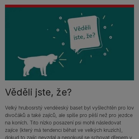
Věděli jste, že?
Velký hrubosrstý vendéeský baset byl vyšlechtěn pro lov
divočáků a také zajíců, ale spíše pro pěší než pro jezdce
na koních. Tito nízko posazení psi mohli následovat
zajíce (který má tendenci běhat ve velkých kruzích),
dokud to zajíc nevzdal a nepokusil se schovat dřepem v