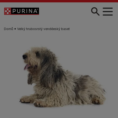
Skip to main content
Domů
Velký hrubosrstý vendéeský baset