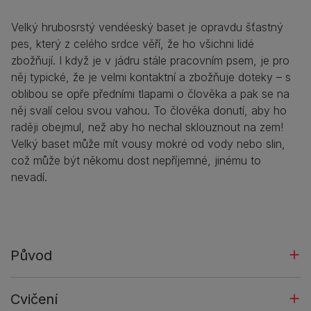
Velký hrubosrstý vendéeský baset je opravdu šťastný
pes, který z celého srdce věří, že ho všichni lidé
zbožňují. I když je v jádru stále pracovním psem, je pro
něj typické, že je velmi kontaktní a zbožňuje doteky – s
oblibou se opře předními tlapami o člověka a pak se na
něj svalí celou svou vahou. To člověka donutí, aby ho
raději obejmul, než aby ho nechal sklouznout na zem!
Velký baset může mít vousy mokré od vody nebo slin,
což může být někomu dost nepříjemné, jinému to
nevadí.
Původ
Cvičení