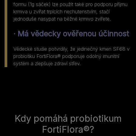
formu (1g sáček) lze použít také pro podporu příjmu
krmiva u zvířat trpících nechutenstvím, stačí
jednoduše nasypat na běžné krmivo zvířete.
· Má vědecky ověřenou účinnost
Vědecké studie potvrdily, že jedinečný kmen SF68 v
probiotiku FortiFlora® podporuje odolný imunitní
systém a zlepšuje zdraví střev.
Kdy pomáhá probiotikum
FortiFlora®?