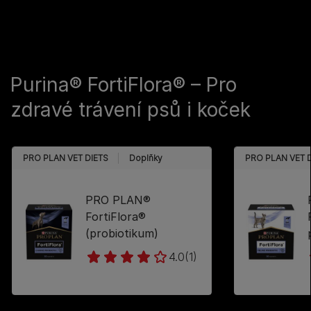
Purina® FortiFlora® – Pro
zdravé trávení psů i koček
PRO PLAN VET DIETS
Doplňky
PRO PLAN VET 
PRO PLAN®
FortiFlora®
(probiotikum)
4.0
(1)