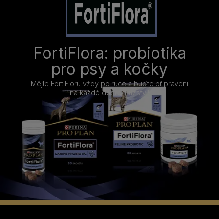
FortiFlora: probiotika
pro psy a kočky
Mějte FortiFloru vždy po ruce a buďte připraveni
na každé dobrodružství!