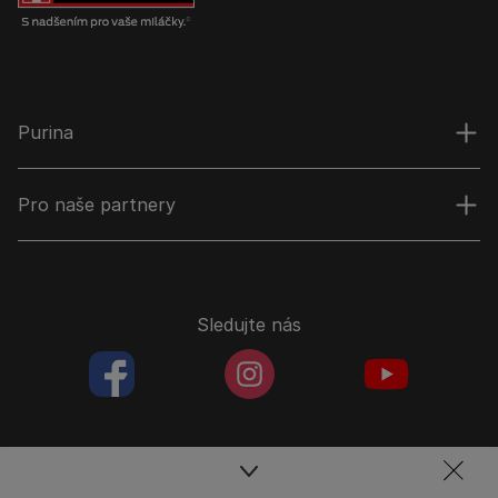
Purina
Pro naše partnery
Sledujte nás
facebookColored
instagramColored
youtubeColor
Spojte se s týmem péče o domácí mazlíčky