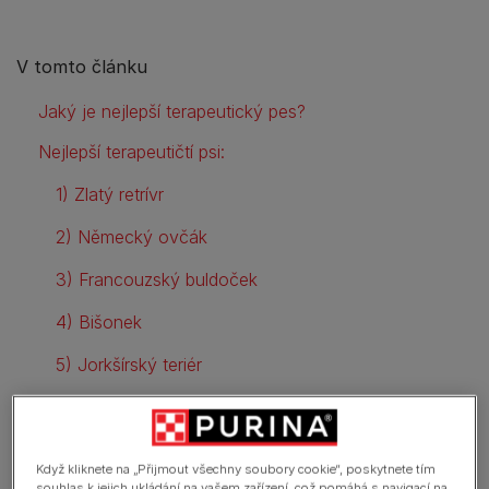
V tomto článku
Jaký je nejlepší terapeutický pes?
Nejlepší terapeutičtí psi:
1) Zlatý retrívr
2) Německý ovčák
3) Francouzský buldoček
4) Bišonek
5) Jorkšírský teriér
6) Pomeranian
7) Bígl
Když kliknete na „Přijmout všechny soubory cookie“, poskytnete tím
souhlas k jejich ukládání na vašem zařízení, což pomáhá s navigací na