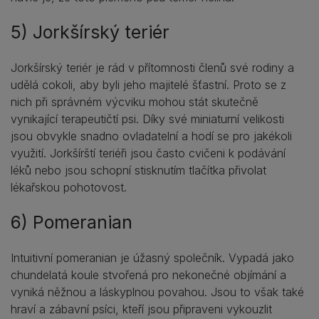
5) Jorkšírský teriér
Jorkšírský teriér je rád v přítomnosti členů své rodiny a
udělá cokoli, aby byli jeho majitelé šťastní. Proto se z
nich při správném výcviku mohou stát skutečně
vynikající terapeutičtí psi. Díky své miniaturní velikosti
jsou obvykle snadno ovladatelní a hodí se pro jakékoli
využití. Jorkšírští teriéři jsou často cvičeni k podávání
léků nebo jsou schopní stisknutím tlačítka přivolat
lékařskou pohotovost.
6) Pomeranian
Intuitivní pomeranian je úžasný společník. Vypadá jako
chundelatá koule stvořená pro nekonečné objímání a
vyniká něžnou a láskyplnou povahou. Jsou to však také
hraví a zábavní psíci, kteří jsou připraveni vykouzlit