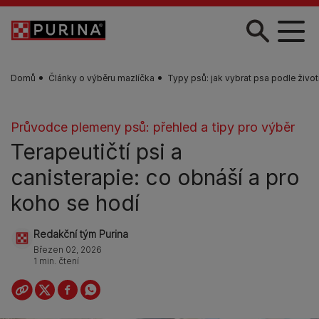
Skip to main content
Domů
Články o výběru mazlíčka
Typy psů: jak vybrat psa podle život
Průvodce plemeny psů: přehled a tipy pro výběr
Terapeutičtí psi a
canisterapie: co obnáší a pro
koho se hodí
Redakční tým Purina
Březen 02, 2026
1 min. čtení