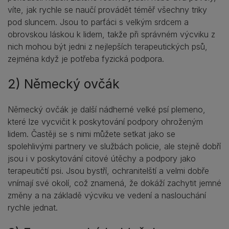
víte, jak rychle se naučí provádět téměř všechny triky
pod sluncem. Jsou to parťáci s velkým srdcem a
obrovskou láskou k lidem, takže při správném výcviku z
nich mohou být jedni z nejlepších terapeutických psů,
zejména když je potřeba fyzická podpora.
2) Německý ovčák
Německý ovčák je další nádherné velké psí plemeno,
které lze vycvičit k poskytování podpory ohroženým
lidem. Častěji se s nimi můžete setkat jako se
spolehlivými partnery ve službách policie, ale stejně dobří
jsou i v poskytování citové útěchy a podpory jako
terapeutičtí psi. Jsou bystří, ochranitelští a velmi dobře
vnímají své okolí, což znamená, že dokáží zachytit jemné
změny a na základě výcviku ve vedení a naslouchání
rychle jednat.