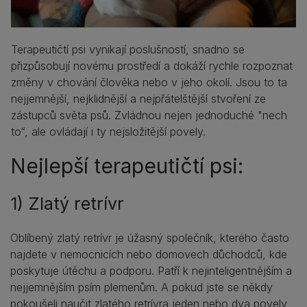
Terapeutičtí psi vynikají poslušností, snadno se
přizpůsobují novému prostředí a dokáží rychle rozpoznat
změny v chování člověka nebo v jeho okolí. Jsou to ta
nejjemnější, nejklidnější a nejpřátelštější stvoření ze
zástupců světa psů. Zvládnou nejen jednoduché "nech
to“, ale ovládají i ty nejsložitější povely.
Nejlepší terapeutičtí psi:
1) Zlatý retrívr
Oblíbený zlatý retrívr je úžasný společník, kterého často
najdete v nemocnicích nebo domovech důchodců, kde
poskytuje útěchu a podporu. Patří k nejinteligentnějším a
nejjemnějším psím plemenům. A pokud jste se někdy
pokoušeli naučit zlatého retrívra jeden nebo dva povely,