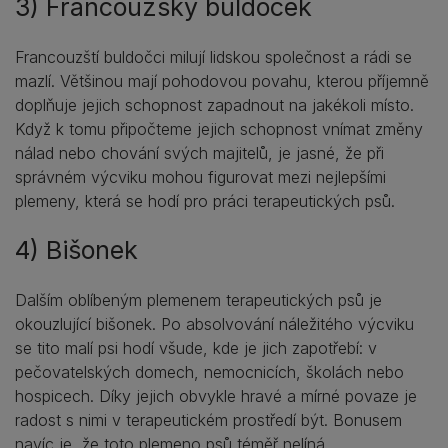
3) Francouzský buldoček
Francouzští buldočci milují lidskou společnost a rádi se
mazlí. Většinou mají pohodovou povahu, kterou příjemně
doplňuje jejich schopnost zapadnout na jakékoli místo.
Když k tomu připočteme jejich schopnost vnímat změny
nálad nebo chování svých majitelů, je jasné, že při
správném výcviku mohou figurovat mezi nejlepšími
plemeny, která se hodí pro práci terapeutických psů.
4) Bišonek
Dalším oblíbeným plemenem terapeutických psů je
okouzlující bišonek. Po absolvování náležitého výcviku
se tito malí psi hodí všude, kde je jich zapotřebí: v
pečovatelských domech, nemocnicích, školách nebo
hospicech. Díky jejich obvykle hravé a mírné povaze je
radost s nimi v terapeutickém prostředí být. Bonusem
navíc je, že toto plemeno psů téměř nelíná.