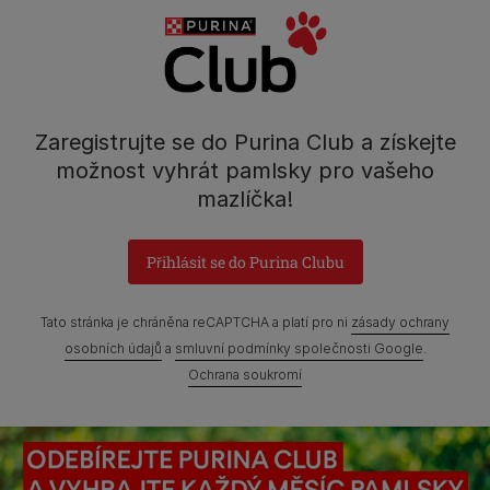
Kontakt
Tel.: 800 135 135
Nestlé Česko s.r.o.,
Zaregistrujte se do Purina Club a získejte
Mezi Vodami 2035/31,
možnost vyhrát pamlsky pro vašeho
Praha 4 - Modřany
mazlíčka!
Přihlásit se do Purina Clubu
Prohlášení o přístupnosti
Všeobecné podmínky
Tato stránka je chráněna reCAPTCHA a platí pro ni
zásady ochrany
Marketingové podmínky
Ochrana soukromí
Soubory Cookies
osobních údajů
a
smluvní podmínky společnosti Google
.
Ochrana soukromí
Zpráva Nestlé o genderových mzdových rozdílech
Mapa webových stránek