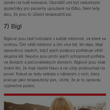
úsměv na tváři komukoli. Obzvlášť umí být radostnými
společníky pro pacienty upoutané na lůžko. Není tedy
divu, že jsou to úžasní terapeutičtí psi.
7) Bígl
Bíglové jsou rádi hvězdami v každé místnosti, ve které se
ocitnou. Čím větší místnost a čím více lidí, tím lépe. Mají
opravdový úspěch, když jejich podporu potřebuje větší
skupina lidí. Nejvíce jsou proto jejich schopnosti potřeba
ve školách a pečovatelských domech. Bíglové jsou však
známí tím, že mají vlastní hlavu a ne vždy poslouchají na
povel. Pokud se tedy setkáte s některým z nich, který
pracuje jako terapeutický pes, vězte, že je to opravdu
výjimečné psisko.