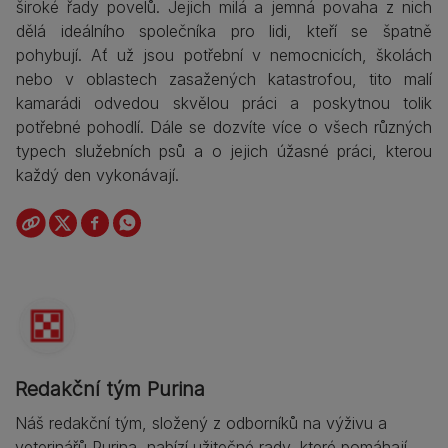
široké řady povelů. Jejich milá a jemná povaha z nich
dělá ideálního společníka pro lidi, kteří se špatně
pohybují. Ať už jsou potřební v nemocnicích, školách
nebo v oblastech zasažených katastrofou, tito malí
kamarádi odvedou skvělou práci a poskytnou tolik
potřebné pohodlí. Dále se dozvíte více o všech různých
typech služebních psů a o jejich úžasné práci, kterou
každý den vykonávají.
Redakční tým Purina
Náš redakční tým, složený z odborníků na výživu a
veterinářů Purina, nabízí užitečné rady, které pomáhají