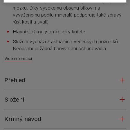
Krmivo obsahuje DHA pro zdravý zrak a vývoj
mozku. Díky vysokému obsahu bílkovin a
vyváženému podílu minerálů podporuje také zdravý
růst kostí a svalů
Hlavní složkou jsou kousky kuřete
Složení vychází z aktuálních vědeckých poznatků.
Neobsahuje žádná barviva ani ochucovadla
Více informací
Přehled
Složení
Krmný návod