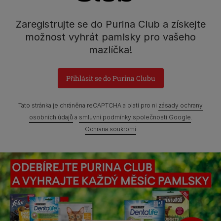
Nestlé Česko s.r.o.,
Mezi Vodami 2035/31,
Zaregistrujte se do Purina Club a získejte
Praha 4 - Modřany
možnost vyhrát pamlsky pro vašeho
mazlíčka!
Přihlásit se do Purina Clubu
Prohlášení o přístupnosti
Všeobecné podmínky
Marketingové podmínky
Ochrana soukromí
Soubory Cookies
Tato stránka je chráněna reCAPTCHA a platí pro ni
zásady ochrany
osobních údajů
a
smluvní podmínky společnosti Google
.
Zpráva Nestlé o genderových mzdových rozdílech
Ochrana soukromí
Mapa webových stránek