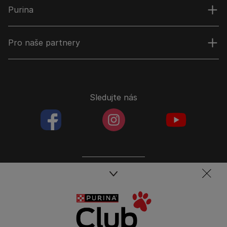
Purina
Pro naše partnery
Sledujte nás
facebookColored
instagramColored
youtubeColor
Spojte se s týmem péče o domácí mazlíčky
Kontakt
Tel.: 800 135 135