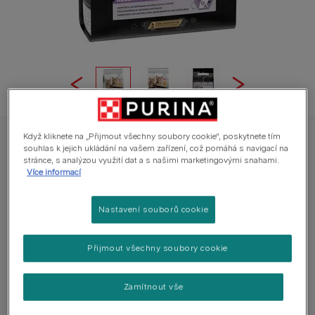
Když kliknete na „Přijmout všechny soubory cookie“, poskytnete tím
PURINA® PRO PLAN® CAT KITTEN Healthy Start, granule pro koťata s
souhlas k jejich ukládání na vašem zařízení, což pomáhá s navigací na
kuřetem
stránce, s analýzou využití dat a s našimi marketingovými snahami.
Více informací
PRO PLAN® Kitten Healthy Start kuře
0 hodnocení
Nastavení souborů cookie
Dostupné velikosti balení:
400 g
1,5 kg
3 kg
10 kg
Přijmout všechny soubory cookie
Kolostrum posiluje přirozenou obranyschopnost
Zamítnout vše
koťat až o 50 %*