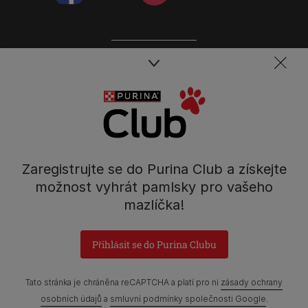
Spojte se s týmem péče o domácí mazlíčky
Kontakt
Tel.: 800 135 135
Nestlé Česko s.r.o.,
Mezi Vodami 2035/31,
Zaregistrujte se do Purina Club a získejte
Praha 4 - Modřany
možnost vyhrát pamlsky pro vašeho
mazlíčka!
Přihlásit se do Purina Clubu
Prohlášení o přístupnosti
Všeobecné podmínky
Marketingové podmínky
Ochrana soukromí
Soubory Cookies
Tato stránka je chráněna reCAPTCHA a platí pro ni
zásady ochrany
osobních údajů
a
smluvní podmínky společnosti Google
.