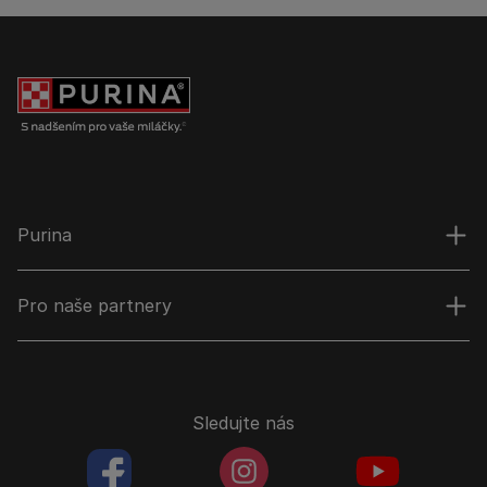
Purina
Pro naše partnery
Sledujte nás
facebookColored
instagramColored
youtubeColor