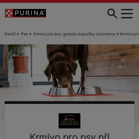
Skip to main content
Domů
Pes
Krmivo pro psy: granule, kapsičky a konzervy
Krmivo pr
Krmivo pro psy při