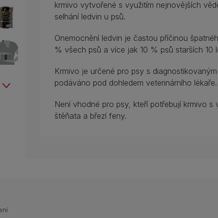
krmivo vytvořené s využitím nejnovějších věd
selhání ledvin u psů.
Onemocnění ledvin je častou příčinou špatného
% všech psů a více jak 10 % psů starších 10 l
Krmivo je určené pro psy s diagnostikovaný
podáváno pod dohledem veterinárního lékaře.
Není vhodné pro psy, kteří potřebují krmivo s
štěňata a březí feny.
ení