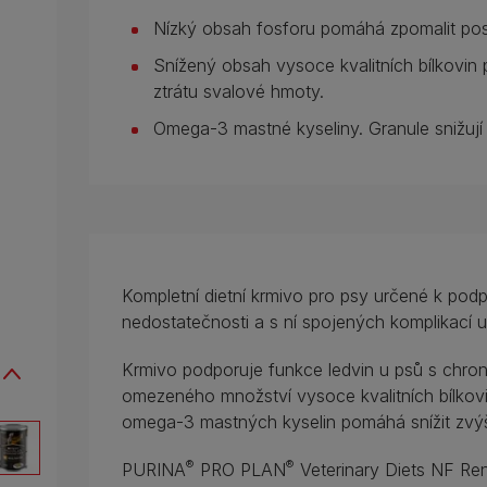
Nízký obsah fosforu pomáhá zpomalit pos
Snížený obsah vysoce kvalitních bílkovin 
ztrátu svalové hmoty.
Omega-3 mastné kyseliny. Granule snižují k
Kompletní dietní krmivo pro psy určené k pod
nedostatečnosti a s ní spojených komplikací u
Krmivo podporuje funkce ledvin u psů s chron
omezeného množství vysoce kvalitních bílkovi
omega-3 mastných kyselin pomáhá snížit zvýše
®
®
PURINA
PRO PLAN
Veterinary Diets NF Ren