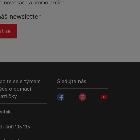
o novinkách a promo akcích.
náš newsletter
at se
pojte se s týmem
Sledujte nás
éče o domácí
azlíčky
facebookColored
instagramColored
youtubeColored
ontakt
l.: 800 135 135