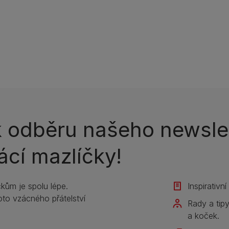
 k odběru našeho newsle
ácí mazlíčky!
kům je spolu lépe.
Inspirativn
to vzácného přátelství
Rady a tip
a koček.