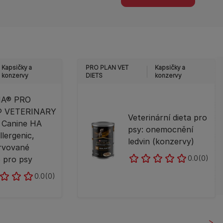
Kapsičky a
PRO PLAN VET
Kapsičky a
konzervy
DIETS
konzervy
NA® PRO
® VETERINARY
Veterinární dieta pro
 Canine HA
psy: onemocnění
lergenic,
ledvin (konzervy)
rvované
0.0
(0)
 pro psy
0.0
(0)