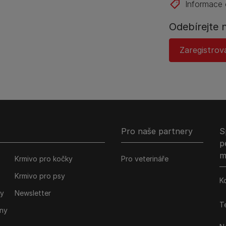
Informace 
Odebírejte 
Zaregistrov
Pro naše partnery
S
p
m
Krmivo pro kočky
Pro veterináře
Krmivo pro psy
K
ky
Newsletter
Te
iny