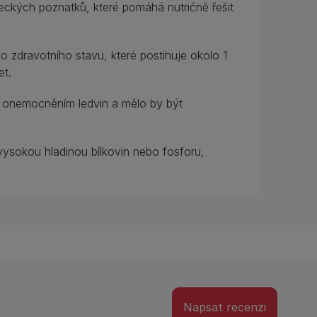
eckých poznatků, které pomáhá nutričně řešit
 zdravotního stavu, které postihuje okolo 1
et.
m onemocněním ledvin a mělo by být
 vysokou hladinou bílkovin nebo fosforu,
Napsat recenzi