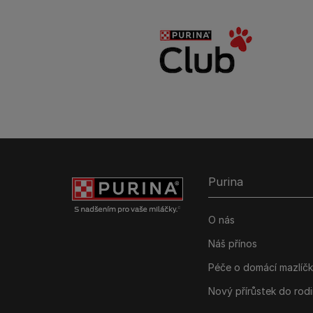
Purina
O nás
Náš přínos
Péče o domácí mazlíč
Nový přírůstek do rod