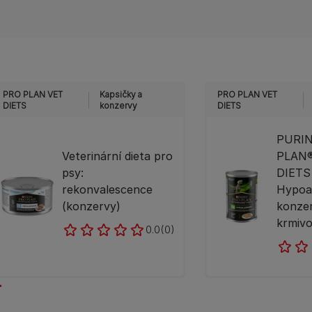
PRO PLAN VET
Kapsičky a
PRO PLAN VET
DIETS
konzervy
DIETS
PURI
Veterinární dieta pro
PLAN
psy:
DIETS
rekonvalescence
Hypoal
(konzervy)
konze
krmivo
0.0
(0)