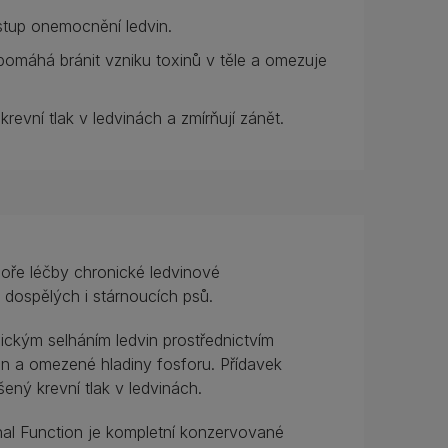
tup onemocnění ledvin.
pomáhá bránit vzniku toxinů v těle a omezuje
revní tlak v ledvinách a zmírňují zánět.
poře léčby chronické ledvinové
 dospělých i stárnoucích psů.
ickým selháním ledvin prostřednictvím
n a omezené hladiny fosforu. Přídavek
ný krevní tlak v ledvinách.
al Function je kompletní konzervované