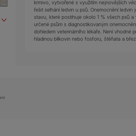
krmivo, vytvořené s využitím nejnovějších v
řešit selhání ledvin u psů. Onemocnění ledvin
stavu, které postihuje okolo 1 % všech psů a v
určené psům s diagnostikovaným onemocnění
dohledem veterinárního lékaře. Není vhodné pr
hladinou bílkovin nebo fosforu, štěňata a břez
ení