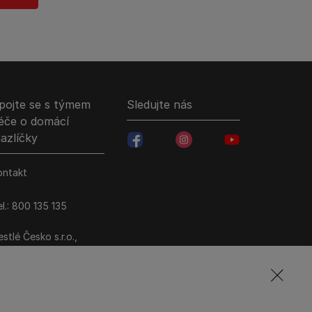
pojte se s týmem
Sledujte nás
éče o domácí
azlíčky
facebookColored
instagramColored
youtubeColored
ontakt
l.: 800 135 135
stlé Česko s.r.o.,
ezi Vodami 2035/31,
raha 4 - Modřany