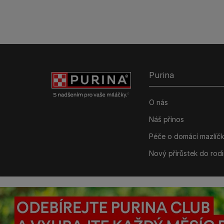
Purina
O nás
Náš přínos
Péče o domácí mazlíč
Nový přírůstek do rod