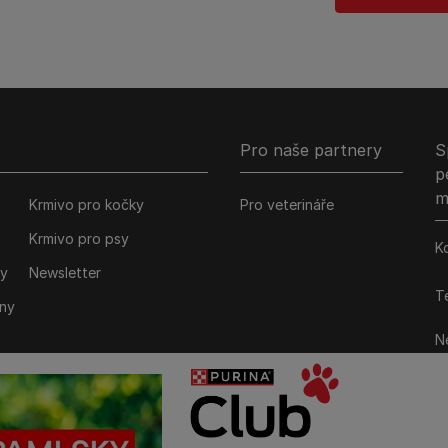
Pro naše partnery
S
p
m
Krmivo pro kočky
Pro veterináře
Krmivo pro psy
K
ky
Newsletter
Te
iny
Ne
M
P