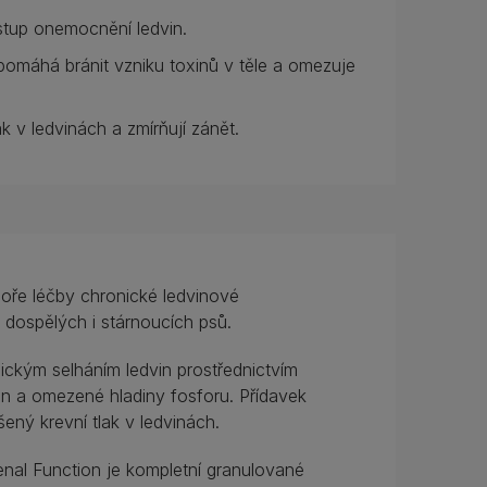
tup onemocnění ledvin.
pomáhá bránit vzniku toxinů v těle a omezuje
k v ledvinách a zmírňují zánět.
poře léčby chronické ledvinové
 dospělých i stárnoucích psů.
ickým selháním ledvin prostřednictvím
n a omezené hladiny fosforu. Přídavek
ný krevní tlak v ledvinách.
al Function je kompletní granulované