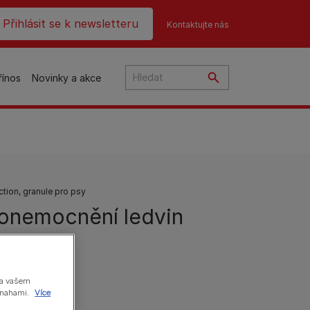
ader top
Přihlásit se k newsletteru
Kontaktujte nás
řínos
Novinky a akce
čky
ion, granule pro psy
: onemocnění ledvin
na
o
na vašem
 snahami.
Více