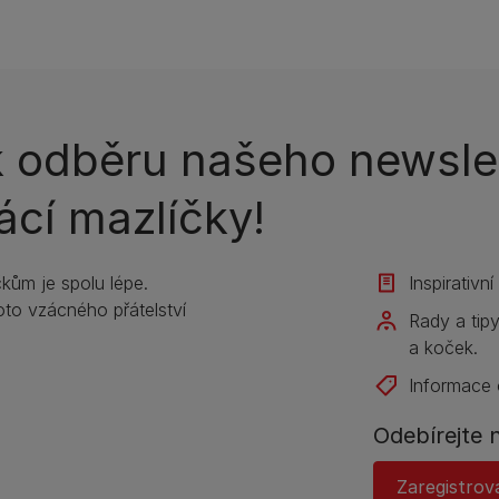
 k odběru našeho newsle
ácí mazlíčky!
kům je spolu lépe.
Inspirativn
to vzácného přátelství
Rady a tip
a koček.
Informace 
Odebírejte 
Zaregistrov