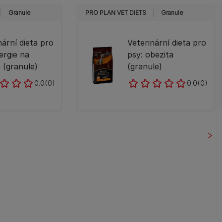
Granule
PRO PLAN VET DIETS
Granule
nární dieta pro
Veterinární dieta pro
lergie na
psy: obezita
 (granule)
(granule)
0.0
(0)
0.0
(0)