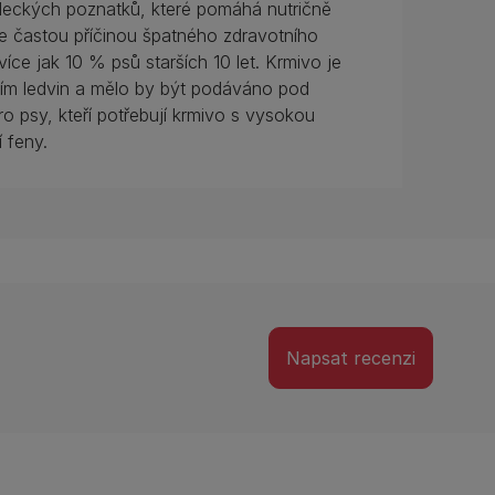
ědeckých poznatků, které pomáhá nutričně
 je častou příčinou špatného zdravotního
íce jak 10 % psů starších 10 let. Krmivo je
m ledvin a mělo by být podáváno pod
o psy, kteří potřebují krmivo s vysokou
í feny.
Napsat recenzi