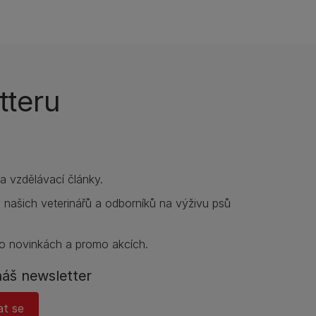
tteru
í a vzdělávací články.
y našich veterinářů a odborníků na výživu psů
o novinkách a promo akcích.
náš newsletter
at se