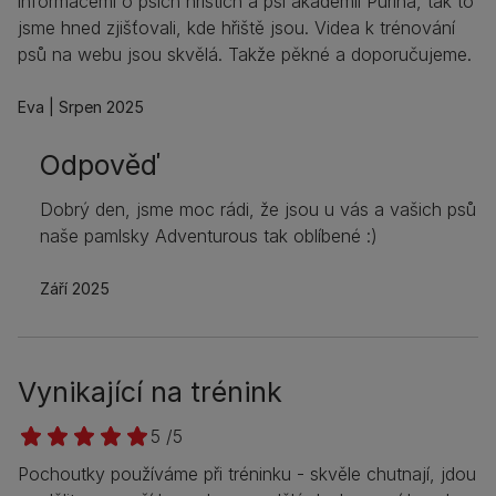
informacemi o psích hřištích a psí akademii Purina, tak to
jsme hned zjišťovali, kde hřiště jsou. Videa k trénování
psů na webu jsou skvělá. Takže pěkné a doporučujeme.
Eva
Srpen 2025
Odpověď
Dobrý den, jsme moc rádi, že jsou u vás a vašich psů
naše pamlsky Adventurous tak oblíbené :)
Září 2025
Vynikající na trénink
5 /5
Pochoutky používáme při tréninku - skvěle chutnají, jdou