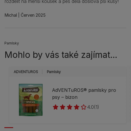
rozdělit na menší kousek a pes dělá doslova psí kusy!
Michal
Červen 2025
Pamlsky
Mohlo by vás také zajímat...
ADVENTUROS
Pamlsky
AdVENTuROS® pamlsky pro
psy – bizon
4.0
(1)