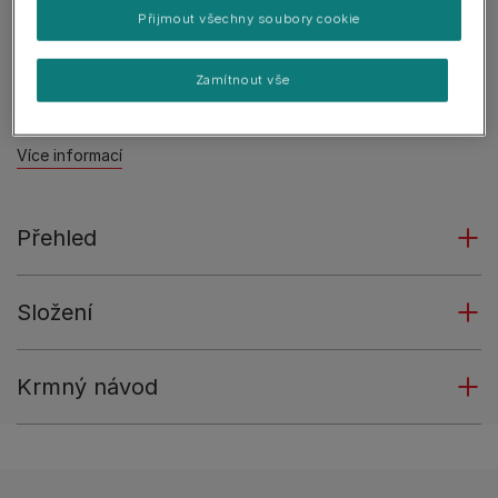
rozdělení na 2 kusy.
Přijmout všechny soubory cookie
Nízký obsah tuku.
Zamítnout vše
Doplňkové krmivo pro štěňata od 8 týdnů a pro
dospělé psy.
Více informací
Přehled
Složení
Krmný návod