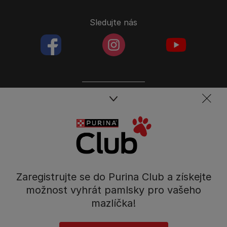
Sledujte nás
facebookColored
instagramColored
youtubeColor
Spojte se s týmem péče o domácí mazlíčky
Kontakt
Tel.: 800 135 135
Nestlé Česko s.r.o.,
Mezi Vodami 2035/31,
Zaregistrujte se do Purina Club a získejte
Praha 4 - Modřany
možnost vyhrát pamlsky pro vašeho
mazlíčka!