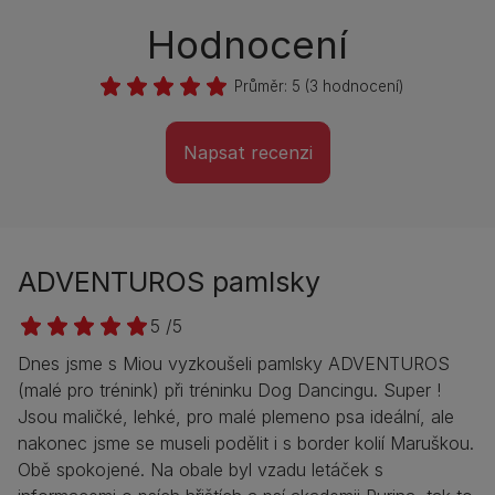
Hodnocení
Průměr:
5
(
3
hodnocení)
Napsat recenzi
ADVENTUROS pamlsky
5 /5
Dnes jsme s Miou vyzkoušeli pamlsky ADVENTUROS
(malé pro trénink) při tréninku Dog Dancingu. Super !
Jsou maličké, lehké, pro malé plemeno psa ideální, ale
nakonec jsme se museli podělit i s border kolií Maruškou.
Obě spokojené. Na obale byl vzadu letáček s