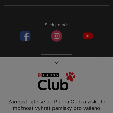
Sledujte nás
facebookColored
instagramColored
youtubeColor
Spojte se s týmem péče o domácí mazlíčky
Kontakt
Tel.: 800 135 135
Nestlé Česko s.r.o.,
Mezi Vodami 2035/31,
Zaregistrujte se do Purina Club a získejte
Praha 4 - Modřany
možnost vyhrát pamlsky pro vašeho