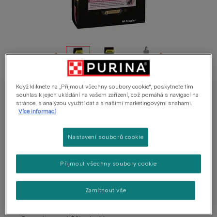
Když kliknete na „Přijmout všechny soubory cookie“, poskytnete tím
souhlas k jejich ukládání na vašem zařízení, což pomáhá s navigací na
PURINA® PRO PLAN® Medium Adult Dog Sensitive Skin, granule pro psy
stránce, s analýzou využití dat a s našimi marketingovými snahami.
s lososem 14 + 2,5 kg
Více informací
PRO PLAN® Sensitive Skin (střední
plemena) losos 16,5 kg
Nastavení souborů cookie
0 hodnocení
Přijmout všechny soubory cookie
Dostupné velikosti balení:
14 + 2,5 kg
Zamítnout vše
Hlavní složka losos, vysoký podíl bílkovin.