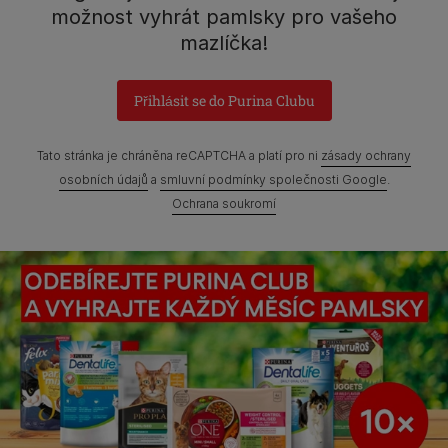
Praha 4 - Modřany
možnost vyhrát pamlsky pro vašeho
mazlíčka!
Přihlásit se do Purina Clubu
Prohlášení o přístupnosti
Všeobecné podmínky
Marketingové podmínky
Ochrana soukromí
Soubory Cookies
Tato stránka je chráněna reCAPTCHA a platí pro ni
zásady ochrany
osobních údajů
a
smluvní podmínky společnosti Google
.
Zpráva Nestlé o genderových mzdových rozdílech
Ochrana soukromí
Mapa webových stránek
©Reg. Trademark of Nestlé S.A.