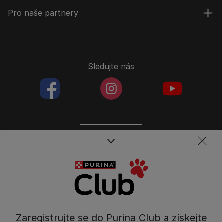
Pro naše partnery
Sledujte nás
facebookColored
instagramColored
youtubeColor
Spojte se s týmem péče o domácí mazlíčky
Kontakt
Tel.: 800 135 135
Nestlé Česko s.r.o.,
Mezi Vodami 2035/31,
Zaregistrujte se do Purina Club a získejte