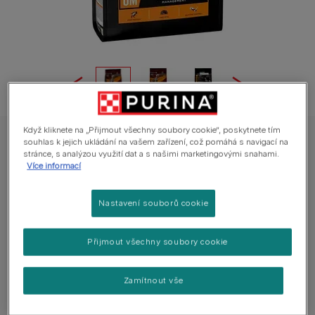
Když kliknete na „Přijmout všechny soubory cookie“, poskytnete tím
souhlas k jejich ukládání na vašem zařízení, což pomáhá s navigací na
PURINA® PRO PLAN® Veterinary Diets Canine OM Obesity Management,
granule pro psy
stránce, s analýzou využití dat a s našimi marketingovými snahami.
Více informací
Veterinární dieta pro psy: obezita (granule)
Nastavení souborů cookie
0 hodnocení
Přijmout všechny soubory cookie
Dostupné velikosti balení:
3 kg
12 kg
Vysoký obsah bílkovin během hubnutí podporuje
Zamítnout vše
odbourávání tělesného tuku při zachování svalové
hmoty.