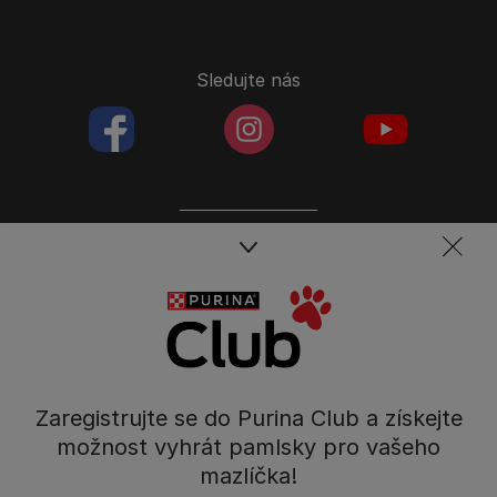
Sledujte nás
facebookColored
instagramColored
youtubeColor
Spojte se s týmem péče o domácí mazlíčky
Kontakt
Tel.: 800 135 135
Nestlé Česko s.r.o.,
Mezi Vodami 2035/31,
Zaregistrujte se do Purina Club a získejte
Praha 4 - Modřany
možnost vyhrát pamlsky pro vašeho
mazlíčka!