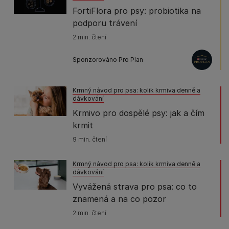
FortiFlora pro psy: probiotika na
podporu trávení
2 min. čtení
Sponzorováno Pro Plan
Krmný návod pro psa: kolik krmiva denně a
dávkování
Krmivo pro dospělé psy: jak a čím
krmit
9 min. čtení
Krmný návod pro psa: kolik krmiva denně a
dávkování
Vyvážená strava pro psa: co to
znamená a na co pozor
2 min. čtení