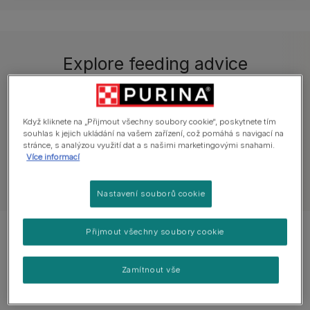
Explore feeding advice
Všechny články o krmení
Co psi jedí
Z
Když kliknete na „Přijmout všechny soubory cookie“, poskytnete tím
souhlas k jejich ukládání na vašem zařízení, což pomáhá s navigací na
stránce, s analýzou využití dat a s našimi marketingovými snahami.
Více informací
Zobrazit všechny články o psech
Nastavení souborů cookie
Přijmout všechny soubory cookie
Zobrazeno 5 ze 5 článků
Zamítnout vše
Populární články