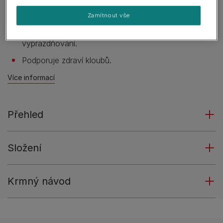
S prebiotiky, která prokazatelně podporují vyváženou
střevní mikroflóru.
Zamítnout vše
Snadno stravitelné složení pomáhá zdravému
vyprazdňování.
Podporuje zdraví kloubů.
Více informací
Přehled
Složení
Krmný návod