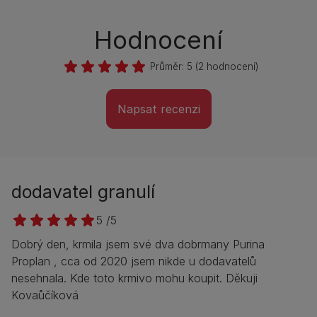
Hodnocení
Průměr:
5
(
2
hodnocení)
Napsat recenzi
dodavatel granulí
5 /5
Dobrý den, krmila jsem své dva dobrmany Purina
Proplan , cca od 2020 jsem nikde u dodavatelů
nesehnala. Kde toto krmivo mohu koupit. Děkuji
Kovaůčíková