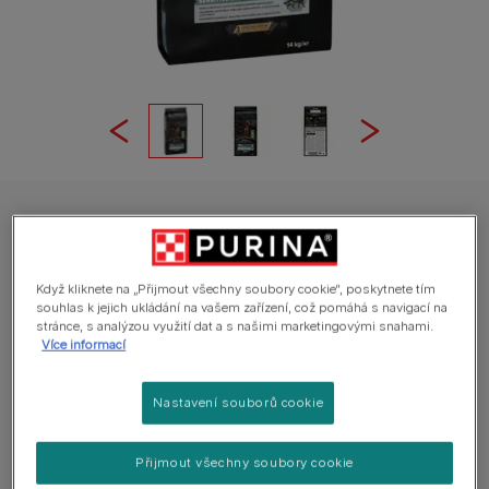
PURINA® PRO PLAN® Large Adult Athletic Dog Sensitive Digestion,
granule pro psy s jehněčím
PRO PLAN® Sensitive Digestion
Když kliknete na „Přijmout všechny soubory cookie“, poskytnete tím
(velká/atletická plemena) jehněčí
souhlas k jejich ukládání na vašem zařízení, což pomáhá s navigací na
stránce, s analýzou využití dat a s našimi marketingovými snahami.
Více informací
Průměr:
5
(
2
hodnocení)
Nastavení souborů cookie
Dostupné velikosti balení:
14 kg
Hlavní složka jehněčí, vysoký obsah bílkovin.
Přijmout všechny soubory cookie