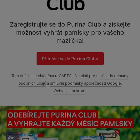
Nestlé Česko s.r.o.,
Mezi Vodami 2035/31,
Zaregistrujte se do Purina Club a získejte
Praha 4 - Modřany
možnost vyhrát pamlsky pro vašeho
mazlíčka!
Přihlásit se do Purina Clubu
Prohlášení o přístupnosti
Všeobecné podmínky
Marketingové podmínky
Ochrana soukromí
Soubory Cookies
Tato stránka je chráněna reCAPTCHA a platí pro ni
zásady ochrany
osobních údajů
a
smluvní podmínky společnosti Google
.
Zpráva Nestlé o genderových mzdových rozdílech
Ochrana soukromí
Mapa webových stránek