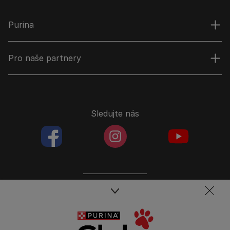
Purina
Pro naše partnery
Sledujte nás
facebookColored
instagramColored
youtubeColor
Spojte se s týmem péče o domácí mazlíčky
Kontakt
Tel.: 800 135 135